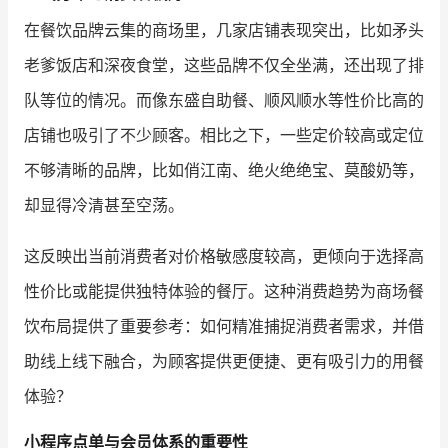
在餐饮品牌云集的商场里，几家店铺表现突出，比如矛头
增长俱乐部
老爹饭店和深夜食堂，这些品牌不仅全坐满，还出现了排
增长俱乐部
有赞商盟
队等位的情况。而像东盛自助餐、顺风顺水等性价比高的
商家社区
社群交流
店铺也吸引了不少顾客。相比之下，一些定价较高或定位
不够清晰的品牌，比如俏江南、绝火绝绝宝、莫酸奶等，
合作共进
却显得冷清甚至空荡。
入驻有赞
认证代理商
这反映出当前消费者对价格敏感度较高，更倾向于选择高
认证服务商
设计服务商
性价比或能提供独特体验的餐厅。这种消费趋势为商场餐
有赞云
数据通服务
饮布局提供了重要参考：如何精准捕捉消费者需求，并借
助线上线下融合，为顾客提供更便捷、更有吸引力的用餐
体验？
小程序点单与会员体系的重要性