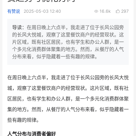
新零售私享会
门店经营增长公开课
有赞说
2025-05-03 12:40
16.6k
297
AllValue
战略合作
导读：
在周日晚上六点半，我走进了位于长风公园旁
的长风大悦城，观察了这里餐饮商户的经营现状。这
增长产品指南
片区域，既有社区居民，也有学生和办公人群，是一
个多元化消费群体聚集的地方。然而，从餐厅的人气
智库
产品场景库
分布来看，似乎隐藏着一些有趣的规律。
产品更新动态
帮助中心
在周日晚上六点半，我走进了位于长风公园旁的长风大悦
行业洞察
城，观察了这里餐饮商户的经营现状。这片区域，既有社
品牌消费观
行业报告
区居民，也有学生和办公人群，是一个多元化消费群体聚
新零售资讯
集的地方。然而，从餐厅的人气分布来看，似乎隐藏着一
些有趣的规律。
培训课程
人气分布与消费者偏好
私域课程
新零售内参