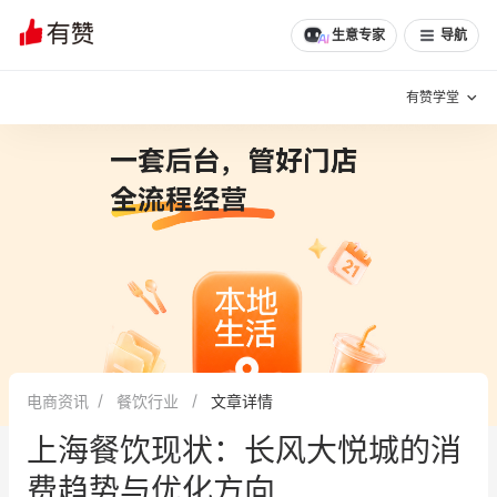
文章
问诊
群聊
学堂
推荐
分享
生意专家
导航
有赞学堂
有赞说增长
私域日历
增长方法
有赞说案例拆解
有赞专家说
有赞成功案例
新零售最佳实践
面对面聊增长
电商资讯
餐饮行业
文章详情
有赞春季发布会
实干家直播间
上海餐饮现状：长风大悦城的消
新零售大会
新零售茶会
费趋势与优化方向