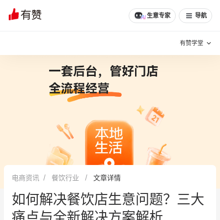
生意专家
导航
有赞学堂
有赞说增长
私域日历
增长方法
有赞说案例拆解
有赞专家说
有赞成功案例
新零售最佳实践
面对面聊增长
电商资讯
餐饮行业
文章详情
有赞春季发布会
实干家直播间
如何解决餐饮店生意问题？三大
新零售大会
新零售茶会
痛点与全新解决方案解析