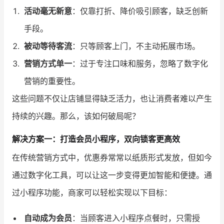
活动毫无新意
：仅靠打折、降价吸引顾客，缺乏创新
增长俱乐部
手段。
增长俱乐部
有赞商盟
被动等待客流
：只等顾客上门，不主动拓展市场。
营销方式单一
：过于专注口味和服务，忽略了数字化
商家社区
社群交流
营销的重要性。
合作共进
这些问题不仅让店铺显得缺乏活力，也让消费者难以产生
入驻有赞
认证代理商
持续的兴趣。那么，该如何破局呢？
认证服务商
设计服务商
解决方案一：打造会员小程序，双向锁客更高效
在传统营销方式中，优惠券常常以纸质形式发放，但如今
有赞云
数据通服务
通过数字化工具，可以让这一步变得更加智能和便捷。通
过小程序功能，商家可以轻松实现以下目标：
自动成为会员
：当顾客进入小程序点餐时，只需授