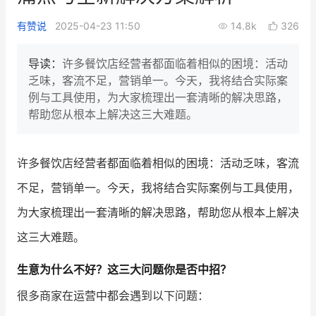
新零售私享会
门店经营增长公开课
有赞说
2025-04-23 11:50
14.8k
326
AllValue
战略合作
导读：
许多餐饮店经营者都面临着相似的困境：活动
乏味，客流不足，营销单一。今天，我将结合实际案
增长产品指南
例与工具使用，为大家梳理出一套清晰的解决思路，
帮助您从根本上解决这三大难题。
智库
产品场景库
产品更新动态
帮助中心
许多餐饮店经营者都面临着相似的困境：活动乏味，客流
行业洞察
不足，营销单一。今天，我将结合实际案例与工具使用，
为大家梳理出一套清晰的解决思路，帮助您从根本上解决
品牌消费观
行业报告
这三大难题。
新零售资讯
生意为什么不好？这三大问题你是否中招？
培训课程
很多商家在运营中都会遇到以下问题：
私域课程
新零售内参