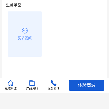
生意学堂
餐饮也得靠私域和服务提高竞争力
昨晚的直播课程太好啦❤️
更多视频
体验商城
推荐文章
私域商城
产品资料
服务咨询
查看更多