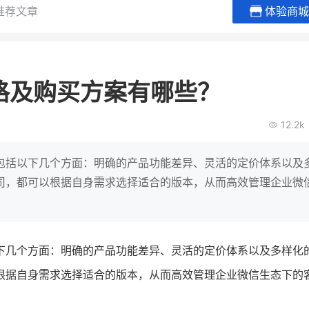
推荐文章
体验商城
谦益香畴旗舰店
白帝牛奶
粮油米面
小吃快餐
格及购买方案有哪些？
30
2000
2
万
万
万人
会员的客单价提升
私域粉丝
私域全年GMV
企业微信半年拉新
12.2k
私域生态农业范本
奶企靠企业微信销
破局新
IT精英回乡种地，撬动2000万生
私域样本打法！新希
包括以下几个方面：明确的产品功能差异、灵活的定价体系以及
意！
靠企业微信实现销售额
公司，都可以根据自身需求选择适合的版本，从而高效管理企业微
查看详情
查看详情
下几个方面：明确的产品功能差异、灵活的定价体系以及多样化
以根据自身需求选择适合的版本，从而高效管理企业微信生态下的