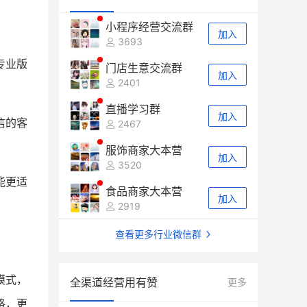
小程序经营交流群
加入
3693
专业版
门店生意交流群
加入
2401
直播学习群
加入
信的客
2467
服饰商家大本营
加入
3520
能更适
食品商家大本营
加入
2919
查看更多行业微信群
模式，
全渠道经营用有赞
更多
格，更