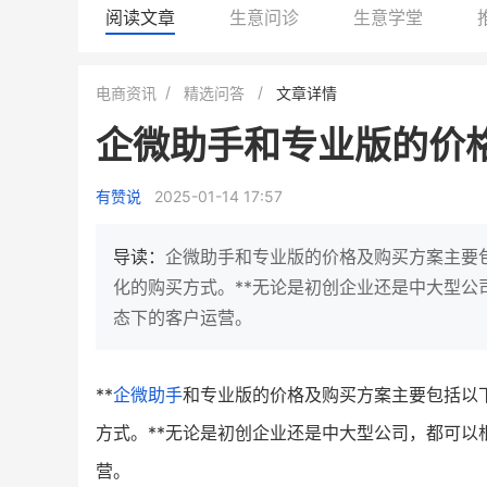
阅读文章
生意问诊
生意学堂
BEIESTATE贝易品牌
龙贝莱商城
电商资讯
精选问答
文章详情
女装
商城
企微助手和专业版的价
母婴
200
200
万
%
1
2
月销
top
亿元
有赞说
2025-01-14 17:57
类目销售额
年度GMV
发力私域月销200万
有货源没流量？母婴馆如何破局
这家女装连锁如何借有赞
导读：
企微助手和专业版的价格及购买方案主要
零售？
他只用7年做到平台销冠，转战私
化的购买方式。**无论是初创企业还是中大型
域如何破局？
态下的客户运营。
查看详情
查看详情
**
企微助手
和专业版的价格及购买方案主要包括以
方式。**无论是初创企业还是中大型公司，都可
营。