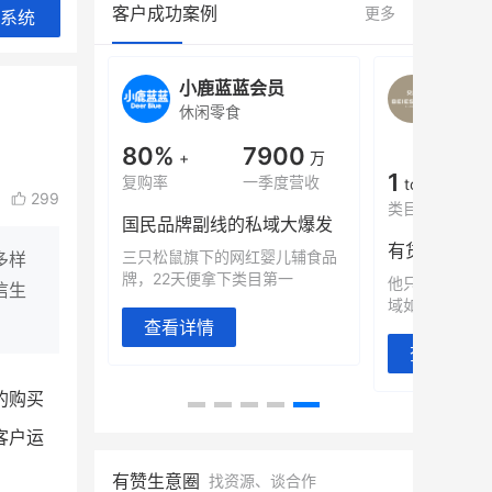
客户成功案例
更多
系统
旗舰店
小鹿蓝蓝会员
BEI
休闲零食
商城
母婴
900
80%
7900
万
+
万
1
年销售额
复购率
一季度营收
top
299
类目销售额
售额翻8倍
国民品牌副线的私域大爆发
望白帝乳业
三只松鼠旗下的网红婴儿辅食品
多样
翻 8 倍！
牌，22天便拿下类目第一
他只用7年做
信生
域如何破局？
查看详情
查看详情
的购买
客户运
有赞生意圈
找资源、谈合作