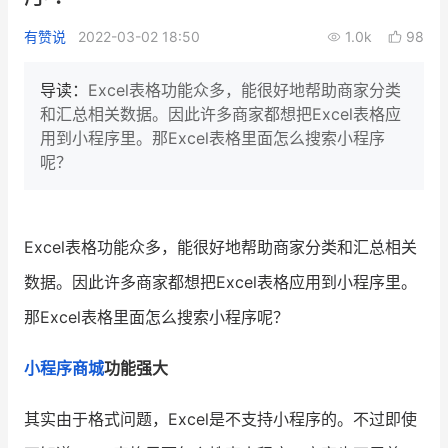
新零售私享会
门店经营增长公开课
有赞说
2022-03-02 18:50
1.0k
98
AllValue
战略合作
导读：
Excel表格功能众多，能很好地帮助商家分类
和汇总相关数据。因此许多商家都想把Excel表格应
增长产品指南
用到小程序里。那Excel表格里面怎么搜索小程序
呢？
智库
产品场景库
产品更新动态
帮助中心
Excel表格功能众多，能很好地帮助商家分类和汇总相关
行业洞察
数据。因此许多商家都想把Excel表格应用到小程序里。
品牌消费观
行业报告
那Excel表格里面怎么搜索小程序呢？
新零售资讯
小程序商城
功能强大
培训课程
其实由于格式问题，Excel是不支持小程序的。不过即使
私域课程
新零售内参