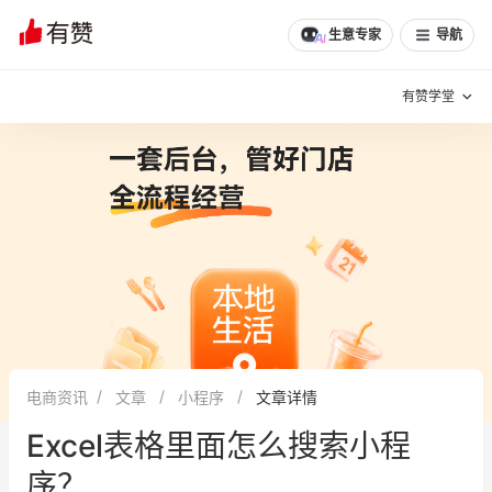
生意专家
导航
有赞学堂
有赞说增长
私域日历
增长方法
有赞说案例拆解
有赞专家说
有赞成功案例
新零售最佳实践
面对面聊增长
电商资讯
文章
小程序
文章详情
有赞春季发布会
实干家直播间
Excel表格里面怎么搜索小程
新零售大会
新零售茶会
序？