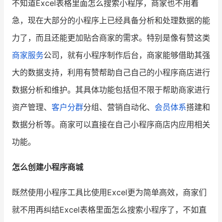
不知道Excel表格里面怎么搜索小程序，商家也不用着
急，现在大部分的小程序上已经具备分析和处理数据的能
增长俱乐部
力了，而且还能更加贴合商家的需求。特别是像有赞这类
增长俱乐部
有赞商盟
商家服务
公司，就有小程序制作后台，商家能够借助其强
商家社区
社群交流
大的数据支持，利用有赞帮助自己自己的小程序商店进行
数据分析和维护。其具体功能包括但不限于帮助商家进行
合作共进
资产管理、
客户分群
分组、营销自动化、
会员体系
搭建和
入驻有赞
认证代理商
数据分析等。商家可以直接在自己小程序商店内应用相关
认证服务商
设计服务商
功能。
有赞云
数据通服务
怎么创建小程序商城
既然使用小程序工具比使用Excel更为简单高效，商家们
就不用再纠结Excel表格里面怎么搜索小程序了，不如直