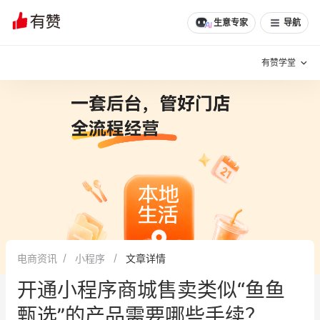
生意专家
导航
有赞学堂
有赞说增长
私域日历
增长方法
有赞说案例拆解
有赞专家说
有赞成功案例
新零售最佳实践
面对面聊增长
电商资讯
小程序
文章详情
有赞春季发布会
实干家直播间
开通小程序商城售卖类似“鱼鱼
新零售大会
新零售茶会
甄选”的产品需要哪些手续？