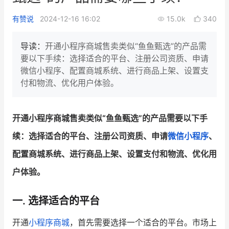
新零售私享会
门店经营增长公开课
有赞说
2024-12-16 16:02
15.0k
340
AllValue
战略合作
导读：
开通小程序商城售卖类似“鱼鱼甄选”的产品需
要以下手续：选择适合的平台、注册公司资质、申请
增长产品指南
微信小程序、配置商城系统、进行商品上架、设置支
付和物流、优化用户体验。
智库
产品场景库
产品更新动态
帮助中心
开通小程序商城售卖类似“鱼鱼甄选”的产品需要以下手
行业洞察
续：选择适合的平台、注册公司资质、申请
微信小程序
、
配置商城系统、进行商品上架、设置支付和物流、优化用
品牌消费观
行业报告
户体验。
新零售资讯
一. 选择适合的平台
培训课程
开通
小程序商城
，首先需要选择一个适合的平台。市场上
私域课程
新零售内参