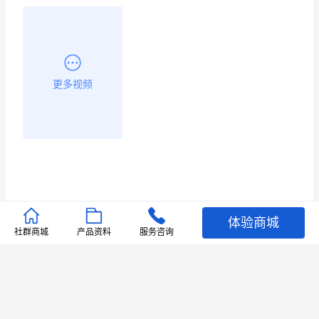
更多视频
体验商城
推荐文章
社群商城
产品资料
服务咨询
查看更多
店铺护航
有赞安心入驻 服务中断赔偿102.4倍