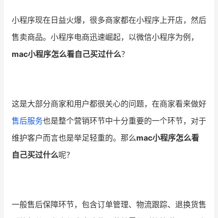
小程序现在日益火爆，很多商家都在小程序上开店，然后
增长俱乐部
售卖商品。小程序电商迅速崛起，以微信小程序为例，
增长俱乐部
有赞商盟
mac小程序怎么看自己买过什么
？
商家社区
社群交流
合作共进
这是大部分商家和用户都很关心的问题，在商家看来做好
入驻有赞
认证代理商
售后服务
也是整个营销环节中十分重要的一个环节，对于
认证服务商
设计服务商
维护客户而言也是举足轻重的。那么
mac小程序怎么看
自己买过什么
呢？
有赞云
数据通服务
一般售后保障环节，包含订单管理、物流跟踪、退换货售