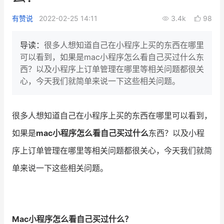
新零售私享会
门店经营增长公开课
有赞说
2022-02-25 14:11
3.4k
98
AllValue
战略合作
导读：
很多人想知道自己在小程序上买的东西在哪里
可以看到，如果是mac小程序怎么看自己买过什么东
增长产品指南
西？以及小程序上订单管理在哪里等相关问题都很关
心，今天我们就简单来说一下这些相关问题。
智库
产品场景库
产品更新动态
帮助中心
很多人想知道自己在小程序上买的东西在哪里可以看到，
行业洞察
如果是
mac小程序怎么看自己买过什么
东西？以及小程
序上订单管理在哪里等相关问题都很关心，今天我们就简
品牌消费观
行业报告
单来说一下这些相关问题。
新零售资讯
培训课程
Mac小程序怎么看自己买过什么？
私域课程
新零售内参