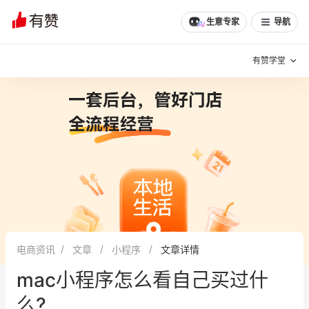
文章
问诊
群聊
学堂
推荐
分享
生意专家
导航
有赞学堂
有赞说增长
私域日历
增长方法
有赞说案例拆解
有赞专家说
有赞成功案例
新零售最佳实践
面对面聊增长
电商资讯
文章
小程序
文章详情
有赞春季发布会
实干家直播间
mac小程序怎么看自己买过什
新零售大会
新零售茶会
么?