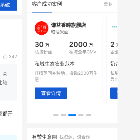
客户成功案例
更多
系统
城
谦益香畴旗舰店
白帝
粮油米面
小吃快
00
30
2000
2
%
万
万
万人
会员的客单价提升
私域粉丝
私域全年GMV
企业微信半年拉
342
万
私域生态农业范本
奶企靠企业微
有赞破局新
IT精英回乡种地，撬动2000万生
私域样本打法
，众
意！
靠企业微信实现
比较
查看详情
查看详情
家都开
有赞生意圈
找资源、谈合作