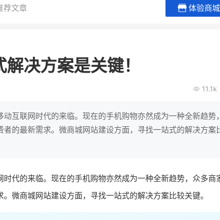
推荐文章
体验商城
BEIESTATE贝易品牌
龙贝莱商
女装
商城
式解决方案是关键！
母婴
200
2
万
万
1
2
收
月销
top
亿元
11.1k
类目销售额
年度GMV
爆发
发力私域月销200
有货源没流量？母婴馆如何破局
辅食品
这家女装连锁如何借
移动互联网时代的来临。现在的手机购物亦然成为一种全新趋势
零售？
他只用7年做到平台销冠，转战私
费者的最新需求。微商城网站建设方面，寻找一站式的解决方案
域如何破局？
查看详情
查看详情
网时代的来临。现在的手机购物亦然成为一种全新趋势，众多商
求。微商城网站建设方面，寻找一站式的解决方案比较关键。