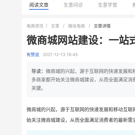
阅读文章
生意问诊
生意学堂
白帝牛奶旗舰店
小鹿蓝蓝会员
电商资讯
文章
微信电商
文章详情
小吃快餐
休闲零食
微商城网站建设：一站
2
900
80%
7900
万人
万
+
企业微信半年拉新
年销售额
复购率
一季度营
有赞说
2021-12-13 16:45
奶企靠企业微信销售额翻8倍
国民品牌副线的私域大
私域样本打法！新希望白帝乳业
三只松鼠旗下的网红婴儿
导读：
微商城的兴起，源于互联网的快速发展和
靠企业微信实现销售额翻 8 倍！
牌，22天便拿下类目第一
多商家都开始关注微商城建设，从而全面满足消
关键。
查看详情
查看详情
微商城的兴起，源于互联网的快速发展和移动互联
始关注微商城建设，从而全面满足消费者的最新需