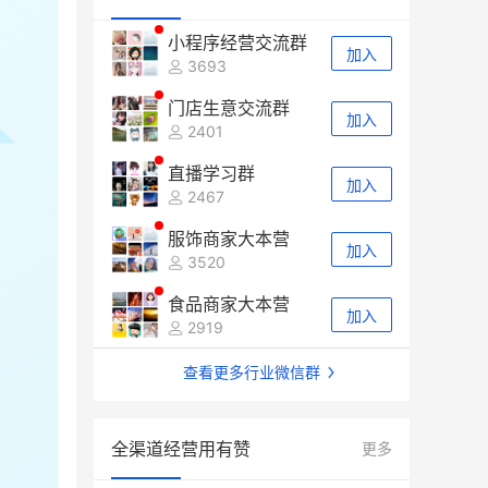
小程序经营交流群
加入
3693
门店生意交流群
加入
2401
直播学习群
加入
2467
服饰商家大本营
加入
3520
食品商家大本营
加入
2919
查看更多行业微信群
全渠道经营用有赞
更多