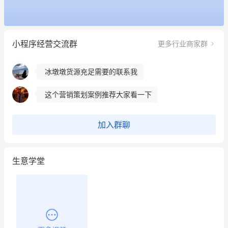
餐饮也得靠私域和服务提高竞争力
昨晚的直播课程太好啦❤️
小程序经营交流群
更多行业商家群
冰墩墩货源充足需要的联系我
这个营销策划案例推荐大家看一下
用有赞就能在微信、小红书同时经营了
餐饮也得靠私域和服务提高竞争力
加入群聊
昨晚的直播课程太好啦❤️
生意学堂