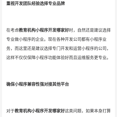
重视开发团队经验选择专业品牌
增长俱乐部
增长俱乐部
有赞商盟
在考虑
教育机构小程序开发哪家好
时，自然还是建议选择
商家社区
社群交流
专业做小程序的企业。现在各种开发公司都有小程序业
务，而这里还是建议选择专门开发和运营小程序的公司，
合作共进
这样不仅仅保障小程序功能体验好而且运维服务更专业。
入驻有赞
认证代理商
认证服务商
设计服务商
有赞云
数据通服务
确保小程序兼容性强对接其他平台
对于
教育机构小程序开发哪家好
这类问题，如果本身打算