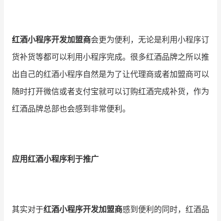
增长俱乐部
红酒小程序开发加盟商
会更为便利，无论是利用小程序订
增长俱乐部
有赞商盟
货补货等都可以利用小程序完成。很多红酒品牌之所以推
商家社区
社群交流
出自己的红酒小程序自然是为了让代理商或者加盟商可以
随时打开微信或者支付宝就可以订购红酒完成补货，作为
合作共进
红酒品牌总部也会感到非常便利。
入驻有赞
认证代理商
认证服务商
设计服务商
有赞云
数据通服务
应用红酒小程序利于推广
其实对于
红酒小程序开发加盟商
感到便利的同时，红酒品