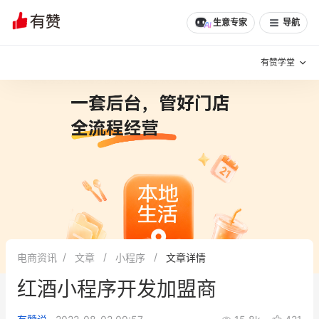
文章
问诊
群聊
学堂
推荐
分享
生意专家
导航
有赞学堂
有赞说增长
私域日历
增长方法
有赞说案例拆解
有赞专家说
有赞成功案例
新零售最佳实践
面对面聊增长
电商资讯
文章
小程序
文章详情
有赞春季发布会
实干家直播间
红酒小程序开发加盟商
新零售大会
新零售茶会