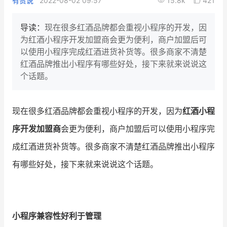
有赞说
2022-08-02 09:57
15.8k
421
新零售私享会
门店经营增长公开课
导读：
现在很多红酒品牌都会重视小程序的开发，因
AllValue
战略合作
为红酒小程序开发加盟商会更为便利，商户加盟后可
以使用小程序完成红酒进货补货等。很多商家不清楚
增长产品指南
红酒品牌推出小程序有哪些好处，接下来就来说说这
个话题。
智库
产品场景库
产品更新动态
帮助中心
现在很多红酒品牌都会重视小程序的开发，因为
红酒小程
序开发加盟商
会更为便利，商户加盟后可以使用小程序完
行业洞察
成红酒进货补货等。很多商家不清楚红酒品牌推出小程序
品牌消费观
行业报告
有哪些好处，接下来就来说说这个话题。
新零售资讯
培训课程
小程序兼容性好利于管理
私域课程
新零售内参