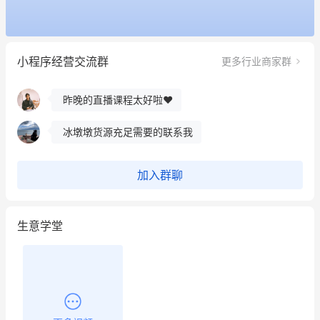
用有赞就能在微信、小红书同时经营了
餐饮也得靠私域和服务提高竞争力
小程序经营交流群
更多行业商家群
昨晚的直播课程太好啦❤️
冰墩墩货源充足需要的联系我
这个营销策划案例推荐大家看一下
用有赞就能在微信、小红书同时经营了
加入群聊
餐饮也得靠私域和服务提高竞争力
生意学堂
昨晚的直播课程太好啦❤️