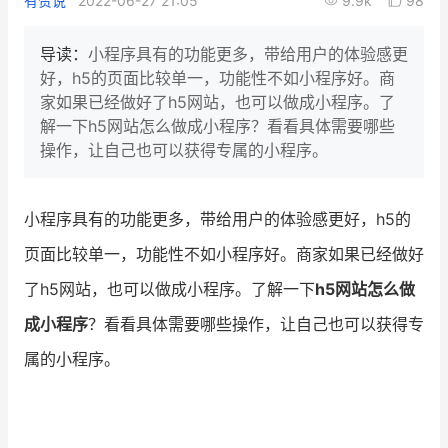
有赞说
2022-06-27 21:05
9.9k
98
新零售私享会
门店经营增长公开课
导读：
小程序具有的功能更多，带给用户的体验感更
AllValue
战略合作
好，h5的页面比较单一，功能性不如小程序好。商
家如果已经做好了h5网站，也可以做成小程序。了
增长产品指南
解一下h5网站怎么做成小程序？看看具体需要哪些
操作，让自己也可以获得专属的小程序。
智库
产品场景库
产品更新动态
帮助中心
小程序具有的功能更多，带给用户的体验感更好，h5的
页面比较单一，功能性不如小程序好。商家如果已经做好
行业洞察
了h5网站，也可以做成小程序。了解一下
h5网站怎么做
品牌消费观
行业报告
成小程序
？看看具体需要哪些操作，让自己也可以获得专
新零售资讯
属的小程序。
培训课程
私域课程
新零售内参