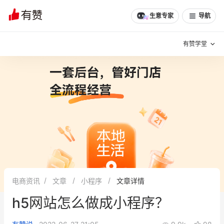
文章
问诊
群聊
学堂
推荐
分享
生意专家
导航
有赞学堂
有赞说增长
私域日历
增长方法
有赞说案例拆解
有赞专家说
有赞成功案例
新零售最佳实践
面对面聊增长
电商资讯
文章
小程序
文章详情
有赞春季发布会
实干家直播间
h5网站怎么做成小程序？
新零售大会
新零售茶会