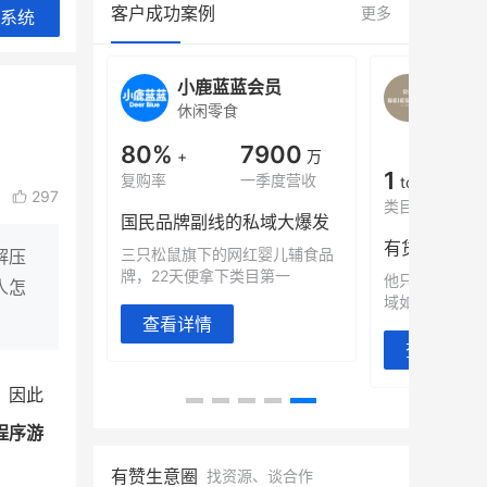
客户成功案例
更多
系统
旗舰店
小鹿蓝蓝会员
BEI
休闲零食
商城
母婴
900
80%
7900
万
+
万
1
年销售额
复购率
一季度营收
top
297
类目销售额
售额翻8倍
国民品牌副线的私域大爆发
望白帝乳业
三只松鼠旗下的网红婴儿辅食品
解压
翻 8 倍！
牌，22天便拿下类目第一
他只用7年做
人怎
域如何破局？
查看详情
查看详情
，因此
程序游
有赞生意圈
找资源、谈合作