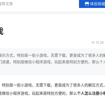
推荐文章
体验商城
谦益香畴旗舰店
白帝牛奶
粮油米面
小吃快餐
戏
30
2000
2
万
万
万人
会员的客单价提升
私域粉丝
私域全年GMV
企业微信半年拉新
12.2k
私域生态农业范本
奶企靠企业微信销
破局新
IT精英回乡种地，撬动2000万生
私域样本打法！新希
娱乐方式，特别是一些小游戏，无需下载，更是成为了很多人的
意！
靠企业微信实现销售额
们消遣，特别是微信小程序游戏，玩起来是特别方便的，那么个
查看详情
查看详情
，特别是一些小游戏，无需下载，更是成为了很多人的解压方式
是微信小程序游戏，玩起来是特别方便的，那么
个人怎么注册小