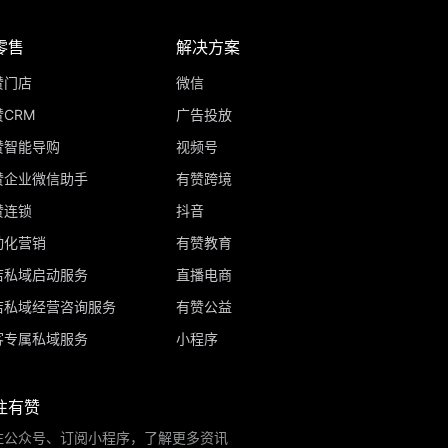
零售
解决方案
赞门店
微信
CRM
广告投放
赞智能导购
视频号
赞企业微信助手
有赞跨境
赞连锁
抖音
动化营销
有赞教育
店私域启动服务
直播电商
店私域经营咨询服务
有赞公益
客专属私域服务
小程序
注有赞
注公众号、订阅小程序，了解更多资讯