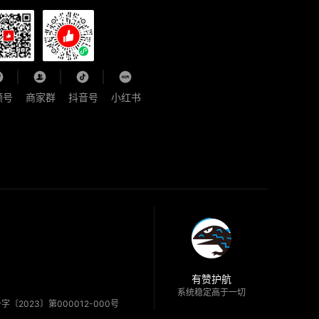
频号
商家群
抖音号
小红书
有赞护航
系统稳定高于一切
〔2023〕第000012-000号