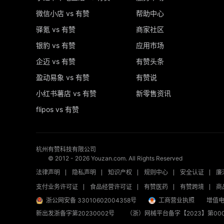
微信小店 vs 有赞
帮助中心
驿氪 vs 有赞
商家社区
银豹 vs 有赞
应用市场
企迈 vs 有赞
有赞头条
盈动易象 vs 有赞
有赞说
小红书薯店 vs 有赞
新零售资讯
flipos vs 有赞
杭州有赞科技有限公司
© 2012 -
2026
Youzan.com. All Rights Reserved
法律声明
隐私声明
知识产权
规则中心
安全认证
廉
支付业务许可证
食品经营许可证
有赞医药
有赞跨境
商
浙公网安备 33010602004358号
工商营业执照
增值电
新出发浙备字第20230002号
（浙）网械平台备字【2023】第000