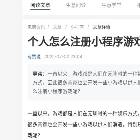
阅读文章
生意问诊
生意学堂
BEIESTATE贝易品牌
龙贝莱商城
电商资讯
文章
小程序
文章详情
女装
商城
个人怎么注册小程序游
母婴
200
200
万
%
1
2
月销
top
亿元
有赞说
2022-07-02 23:04
类目销售额
年度GMV
发力私域月销200万
有货源没流量？母婴馆如何破局
这家女装连锁如何借有赞
导读：
一直以来，游戏都是人们在无聊时的一种
零售？
他只用7年做到平台销冠，转战私
方式，因此很多商家也会开发一些小游戏以供人
域如何破局？
么注册小程序游戏呢？
查看详情
查看详情
一直以来，游戏都是人们在无聊时的一种娱乐方式
很多商家也会开发一些小游戏以供人们消遣，特别
戏
呢？