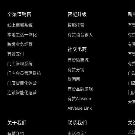
全渠道销售
智能升级
新
线上商城系统
智能托管
有
本地生活一体化
有赞语音输入
有赞
跨境业务经营
有
社交电商
有赞支付
有
有赞微商城
门店管理系统
有
有赞分销
门店会员管理系统
自
群团团
门店智能化运营
门
有赞品牌旗舰
连锁智能化运营
门
有赞AllValue
大
AllValue Link
关于我们
联系我们
关
关
有赞介绍
电话咨询：