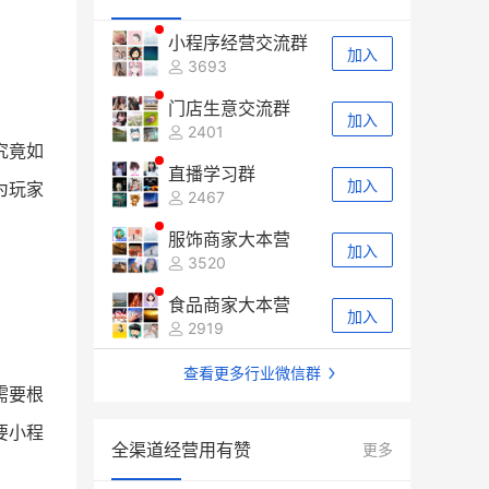
小程序经营交流群
加入
3693
门店生意交流群
加入
2401
究竟如
直播学习群
加入
为玩家
2467
服饰商家大本营
加入
3520
食品商家大本营
加入
2919
查看更多行业微信群
需要根
要小程
全渠道经营用有赞
更多