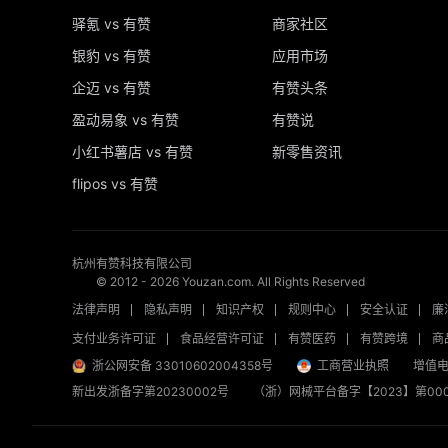
驿氪 vs 有赞
商家社区
银豹 vs 有赞
应用市场
企迈 vs 有赞
有赞头条
盈动易象 vs 有赞
有赞说
小红书薯店 vs 有赞
新零售资讯
flipos vs 有赞
杭州有赞科技有限公司
© 2012 -
2026
Youzan.com. All Rights Reserved
法律声明
隐私声明
知识产权
规则中心
安全认证
廉
支付业务许可证
食品经营许可证
有赞医药
有赞跨境
商
浙公网安备 33010602004358号
工商营业执照
增值电
新出发浙备字第20230002号
（浙）网械平台备字【2023】第000