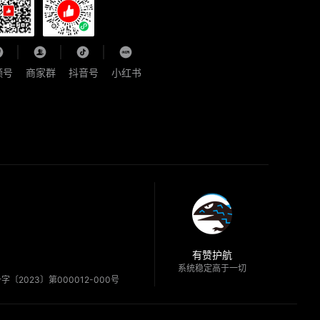
频号
商家群
抖音号
小红书
有赞护航
系统稳定高于一切
〔2023〕第000012-000号