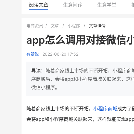
阅读文章
生意问诊
生意学堂
白帝牛奶旗舰店
小鹿蓝蓝会员
电商资讯
文章
小程序
文章详情
小吃快餐
休闲零食
app怎么调用对接微信
2
900
80%
7900
万人
万
+
企业微信半年拉新
年销售额
复购率
一季度营
有赞说
2022-06-20 17:52
奶企靠企业微信销售额翻8倍
国民品牌副线的私域大
私域样本打法！新希望白帝乳业
三只松鼠旗下的网红婴儿
导读：
随着商家线上市场的不断开拓，小程序商
靠企业微信实现销售额翻 8 倍！
牌，22天便拿下类目第一
序商城后，会将app和小程序商城关联起来，这
微信小程序。
查看详情
查看详情
随着商家线上市场的不断开拓，
小程序商城
成为了
会将app和小程序商城关联起来，这样就能实现a