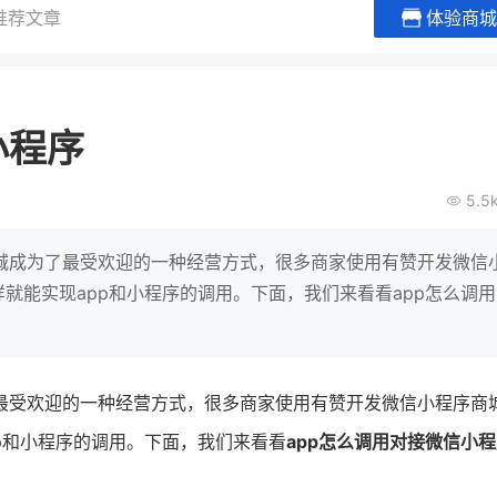
推荐文章
体验商城
BEIESTATE贝易品牌
龙贝莱商
女装
商城
小程序
母婴
200
2
万
万
1
2
收
月销
top
亿元
5.5
类目销售额
年度GMV
爆发
发力私域月销200
有货源没流量？母婴馆如何破局
辅食品
这家女装连锁如何借
城成为了最受欢迎的一种经营方式，很多商家使用有赞开发微信
零售？
他只用7年做到平台销冠，转战私
样就能实现app和小程序的调用。下面，我们来看看app怎么调
域如何破局？
查看详情
查看详情
最受欢迎的一种经营方式，很多商家使用有赞开发微信小程序商
pp和小程序的调用。下面，我们来看看
app怎么调用对接微信小