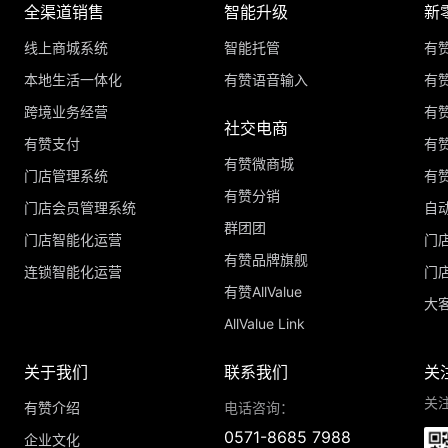
全渠道销售
智能升级
新
线上商城系统
智能托管
有
本地生活一体化
有赞语音输入
有赞
跨境业务经营
有
社交电商
有赞支付
有
有赞微商城
门店管理系统
有
有赞分销
门店会员管理系统
自
群团团
门店智能化运营
门
有赞品牌旗舰
连锁智能化运营
门
有赞AllValue
大
AllValue Link
关于我们
联系我们
关
关
有赞介绍
电话咨询：
0571-8685 7988
企业文化