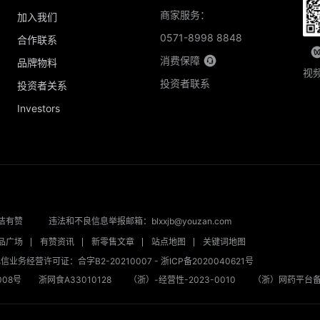
商家服务：
加入我们
0571-8998 8848
合作联系
消费保障
品牌物料
视
投资者联系
投资者关系
Investors
洁有赞
违法和不良信息举报邮箱：blxxjb@youzan.com
品广场
有赞资讯
新零售文章
站点地图
关键词地图
信业务经营许可证：合字B2-20210007
-
浙ICP备2020040621号
08号
浙网食A33010128
（浙）-经营性-2023-0010
（浙）网药平台备字