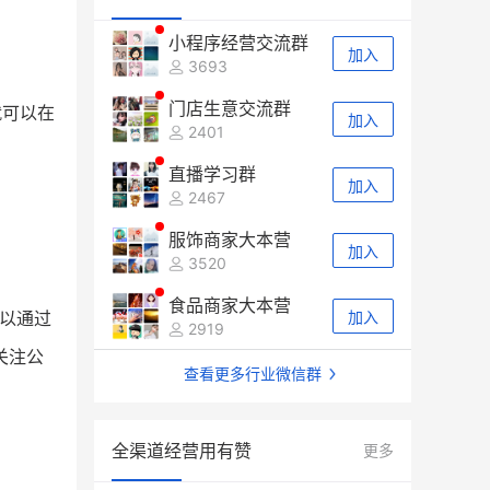
小程序经营交流群
加入
3693
门店生意交流群
就可以在
加入
2401
直播学习群
加入
2467
服饰商家大本营
加入
3520
食品商家大本营
以通过
加入
2919
关注公
查看更多行业微信群
全渠道经营用有赞
更多