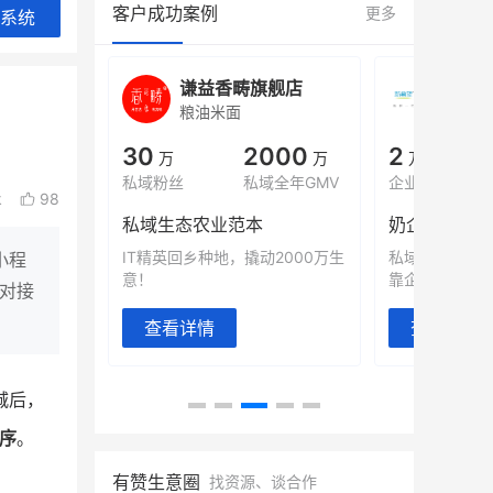
客户成功案例
更多
系统
城
谦益香畴旗舰店
白帝
粮油米面
小吃快
00
30
2000
2
%
万
万
万人
会员的客单价提升
私域粉丝
私域全年GMV
企业微信半年拉
k
98
万
私域生态农业范本
奶企靠企业微
有赞破局新
IT精英回乡种地，撬动2000万生
私域样本打法
小程
意！
靠企业微信实现
用对接
查看详情
查看详情
城后，
程序
。
有赞生意圈
找资源、谈合作