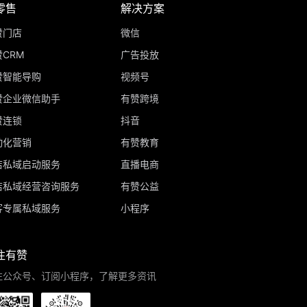
零售
解决方案
赞门店
微信
CRM
广告投放
赞智能导购
视频号
赞企业微信助手
有赞跨境
赞连锁
抖音
动化营销
有赞教育
店私域启动服务
直播电商
店私域经营咨询服务
有赞公益
客专属私域服务
小程序
注有赞
注公众号、订阅小程序，了解更多资讯