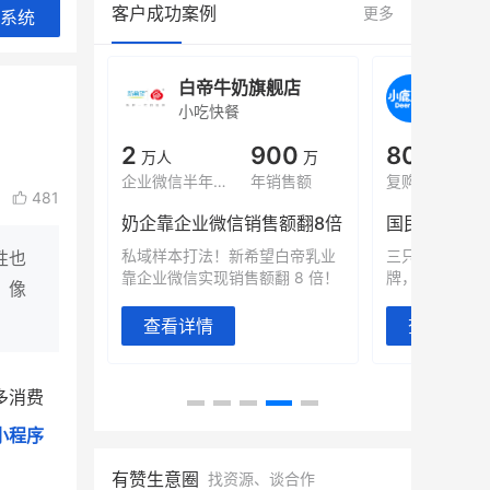
客户成功案例
更多
系统
旗舰店
白帝牛奶旗舰店
小鹿
小吃快餐
休闲零
000
2
900
80%
万
万人
万
+
域全年GMV
企业微信半年拉新
年销售额
复购率
481
奶企靠企业微信销售额翻8倍
国民品牌副
2000万生
私域样本打法！新希望白帝乳业
三只松鼠旗下
性也
靠企业微信实现销售额翻 8 倍！
牌，22天便拿
，像
查看详情
查看详情
多消费
小程序
有赞生意圈
找资源、谈合作