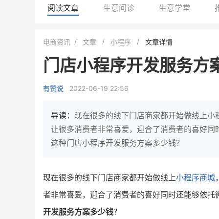
阅读文章
生意问诊
生意学堂
小鹿蓝蓝会员
BEIESTATE
电商资讯
文章
小程序
文章详情
休闲零食
商城
门店小程序开发服务方
母婴
80%
7900
+
万
1
2
复购率
一季度营收
top
亿元
有赞说
2022-06-19 22:56
类目销售额
年度GM
国民品牌副线的私域大爆发
三只松鼠旗下的网红婴儿辅食品
导读：
现在很多的线下门店商家都开始做线上小
牌，22天便拿下类目第一
他只用7年做到平台销冠，
让很多消费者非常喜爱，迎合了消费者的喜好同
域如何破局？
这种门店小程序开发服务方案多少钱？
查看详情
查看详情
现在很多的线下门店商家都开始做线上
小程序商城
者非常喜爱，迎合了消费者的喜好同时还能够依托
开发服务方案多少钱
？