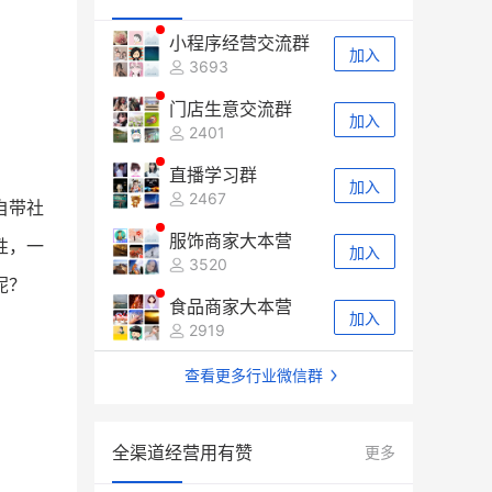
小程序经营交流群
加入
3693
门店生意交流群
加入
2401
直播学习群
加入
2467
自带社
服饰商家大本营
性，一
加入
3520
呢？
食品商家大本营
加入
2919
查看更多行业微信群
全渠道经营用有赞
更多