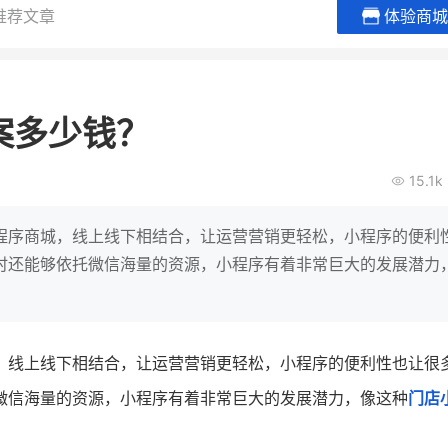
推荐文章
体验商城
贝易品牌
龙贝莱商城
谦益香畴
女装
粮油米面
案多少钱？
200
200
30
2
万
%
万
月销
会员的客单价提升
私域粉丝
私
15.1k
V
发力私域月销200万
私域生态农业范本
有货源没流量？母婴馆如何破局
这家女装连锁如何借有赞破局新
IT精英回乡种地，撬动
程序商城，线上线下相结合，让运营营销更轻松，小程序的便利
零售？
意！
转战私
时还能够依托微信海量的资源，小程序有着非常巨大的发展潜力
查看详情
查看详情
，线上线下相结合，让运营营销更轻松，小程序的便利性也让很
微信海量的资源，小程序有着非常巨大的发展潜力，像这种
门店