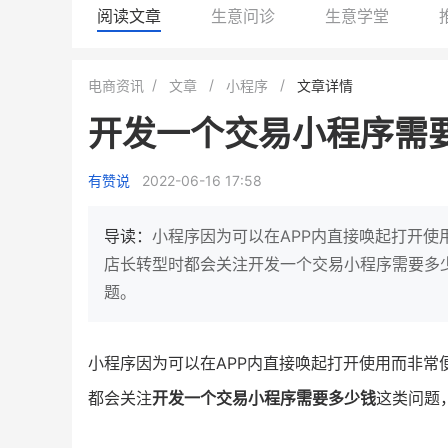
阅读文章
生意问诊
生意学堂
BEIESTATE贝易品牌
龙贝莱商城
电商资讯
文章
小程序
文章详情
女装
商城
开发一个交易小程序需
母婴
200
200
万
%
1
2
月销
top
亿元
有赞说
2022-06-16 17:58
类目销售额
年度GMV
发力私域月销200万
有货源没流量？母婴馆如何破局
这家女装连锁如何借有赞
导读：
小程序因为可以在APP内直接唤起打开
零售？
他只用7年做到平台销冠，转战私
店长转型时都会关注开发一个交易小程序需要多
域如何破局？
题。
查看详情
查看详情
小程序因为可以在APP内直接唤起打开使用而非
都会关注
开发一个交易小程序需要多少钱
这类问题