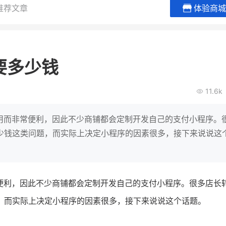
推荐文章
体验商城
谦益香畴旗舰店
白帝牛奶
粮油米面
小吃快餐
要多少钱
30
2000
2
万
万
万人
会员的客单价提升
私域粉丝
私域全年GMV
企业微信半年拉新
11.6k
私域生态农业范本
奶企靠企业微信销
破局新
IT精英回乡种地，撬动2000万生
私域样本打法！新希
使用而非常便利，因此不少商铺都会定制开发自己的支付小程序。
意！
靠企业微信实现销售额
少钱这类问题，而实际上决定小程序的因素很多，接下来说说这
查看详情
查看详情
常便利，因此不少商铺都会定制开发自己的支付小程序。很多店长
，而实际上决定小程序的因素很多，接下来说说这个话题。