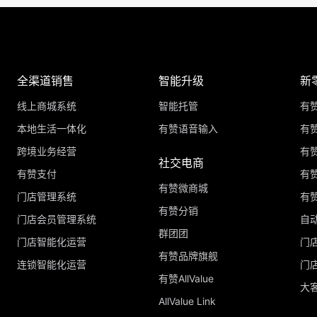
全渠道销售
智能升级
新
线上商城系统
智能托管
有
本地生活一体化
有赞语音输入
有赞
跨境业务经营
有
社交电商
有赞支付
有
有赞微商城
门店管理系统
有
有赞分销
门店会员管理系统
自
群团团
门店智能化运营
门
有赞品牌旗舰
连锁智能化运营
门
有赞AllValue
大
AllValue Link