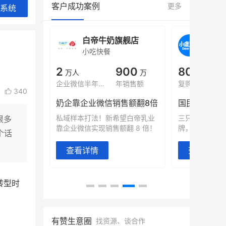
客户成功案例
更多
系统
旗舰店
小鹿蓝蓝会员
BEI
休闲零食
商城
母婴
900
80%
7900
万
+
万
1
年销售额
复购率
一季度营收
top
340
类目销售额
售额翻8倍
国民品牌副线的私域大爆发
望白帝乳业
三只松鼠旗下的网红婴儿辅食品
很多
翻 8 倍！
牌，22天便拿下类目第一
他只用7年做
个话
域如何破局？
查看详情
查看详情
转型时
有赞生意圈
找资源、谈合作