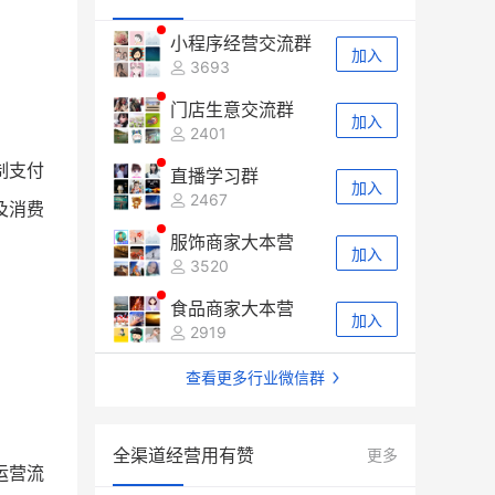
小程序经营交流群
加入
3693
门店生意交流群
加入
2401
制支付
直播学习群
加入
2467
及消费
服饰商家大本营
加入
3520
食品商家大本营
加入
2919
查看更多行业微信群
全渠道经营用有赞
更多
运营流