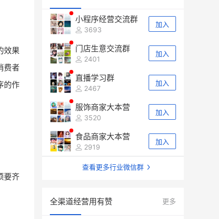
小程序经营交流群
加入
3693
门店生意交流群
的效果
加入
2401
消费者
直播学习群
加入
序的作
2467
服饰商家大本营
加入
3520
食品商家大本营
加入
2919
查看更多行业微信群
须要齐
全渠道经营用有赞
更多