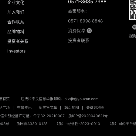
0571-8685 7988
企业文化
商家服务：
加入我们
0571-8998 8848
合作联系
消费保障
品牌物料
视
投资者联系
投资者关系
Investors
洁有赞
违法和不良信息举报邮箱：blxxjb@youzan.com
品广场
有赞资讯
新零售文章
站点地图
关键词地图
信业务经营许可证：合字B2-20210007
-
浙ICP备2020040621号
08号
浙网食A33010128
（浙）-经营性-2023-0010
（浙）网药平台备字