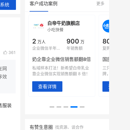
客户成功案例
更多
系统
白帝牛奶旗舰店
小鹿蓝蓝会员
小吃快餐
休闲零食
900
80%
7900
万人
万
+
万
企业微信半年拉新
年销售额
复购率
一季度营收
361
企靠企业微信销售额翻8倍
国民品牌副线的私域大爆发
样本打法！新希望白帝乳业
三只松鼠旗下的网红婴儿辅食品
在网
业微信实现销售额翻 8 倍！
牌，22天便拿下类目第一
序效
查看详情
查看详情
售服装
。
有赞生意圈
找资源、谈合作