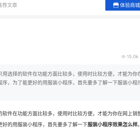
推荐文章
体验商城
龙贝莱商城
谦益香畴旗舰店
女装
粮油米面
200
30
2000
2
%
万
万
会员的客单价提升
私域粉丝
私域全年GMV
15.0k
月销200万
私域生态农业范本
奶
连锁如何借有赞破局新
IT精英回乡种地，撬动2000万生
私域
只用选择的软件在功能方面比较多，使用时比较方便，才能为你
意！
靠企
程序，为了能更好的用服装小程序，首先要多了解一下服装小程
详情
查看详情
的软件在功能方面比较多，使用时比较方便，才能为你在网上销
更好的用服装小程序，首先要多了解一下
服装小程序效果怎么样