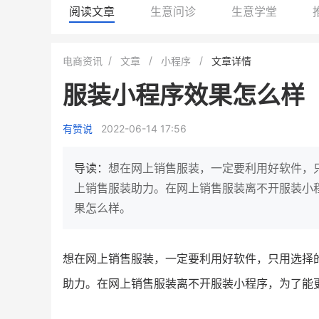
阅读文章
生意问诊
生意学堂
蓝会员
BEIESTATE贝易品牌
电商资讯
文章
小程序
文章详情
食
商城
服装小程序效果怎么样
母婴
7900
200
万
万
1
2
一季度营收
月销
top
亿元
有赞说
2022-06-14 17:56
类目销售额
年度GMV
的私域大爆发
发力私域
有货源没流量？母婴馆如何破局
网红婴儿辅食品
这家女装
导读：
想在网上销售服装，一定要利用好软件，
下类目第一
零售？
他只用7年做到平台销冠，转战私
上销售服装助力。在网上销售服装离不开服装小
域如何破局？
果怎么样。
查看
查看详情
想在网上销售服装，一定要利用好软件，只用选择
助力。在网上销售服装离不开服装小程序，为了能