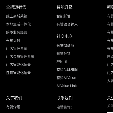
全渠道销售
智能升级
新
线上商城系统
智能托管
有
本地生活一体化
有赞语音输入
有赞
跨境业务经营
有
社交电商
有赞支付
有
有赞微商城
门店管理系统
有
有赞分销
门店会员管理系统
自
群团团
门店智能化运营
门
有赞品牌旗舰
连锁智能化运营
门
有赞AllValue
大
AllValue Link
关于我们
联系我们
关
关
有赞介绍
电话咨询：