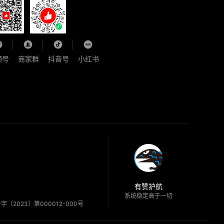
频号
商家群
抖音号
小红书
有赞护航
系统稳定高于一切
〔2023〕第000012-000号