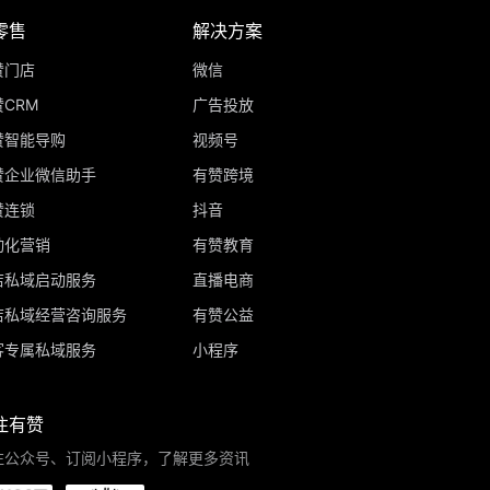
零售
解决方案
赞门店
微信
CRM
广告投放
赞智能导购
视频号
赞企业微信助手
有赞跨境
赞连锁
抖音
动化营销
有赞教育
店私域启动服务
直播电商
店私域经营咨询服务
有赞公益
客专属私域服务
小程序
注有赞
注公众号、订阅小程序，了解更多资讯