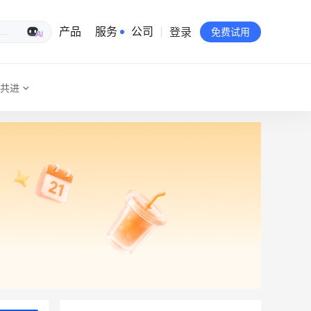
登录
生意专家
产品
服务
公司
免费试用
共进
有赞简介
投资者关系
品牌物料下载
员工验证
有赞公益
站点地图