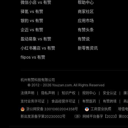
微信小店 vs 有赞
帮助中心
驿氪 vs 有赞
商家社区
银豹 vs 有赞
应用市场
企迈 vs 有赞
有赞头条
盈动易象 vs 有赞
有赞说
小红书薯店 vs 有赞
新零售资讯
flipos vs 有赞
杭州有赞科技有限公司
© 2012 -
2026
Youzan.com. All Rights Reserved
法律声明
隐私声明
知识产权
规则中心
安全认证
廉
支付业务许可证
食品经营许可证
有赞医药
有赞跨境
商
浙公网安备 33010602004358号
工商营业执照
增值电
新出发浙备字第20230002号
（浙）网械平台备字【2023】第000