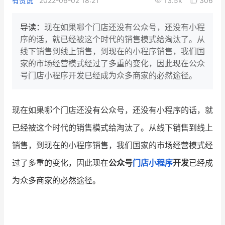
有赞说
2022-06-02 18:21
13.5k
306
新零售私享会
门店经营增长公开课
导读：
现在如果哪个门店还没有公众号，还没有小程
AllValue
战略合作
序的话，就已经被这个时代的销售模式给淘汰了。从
线下销售到线上销售，到现在的小程序销售，我们国
增长产品指南
家的市场经营模式经过了多重的变化，因此现在公众
号门店小程序开发已经成为众多商家的必然途径。
智库
产品场景库
产品更新动态
帮助中心
现在如果哪个门店还没有公众号，还没有小程序的话，就
已经被这个时代的销售模式给淘汰了。从线下销售到线上
行业洞察
销售，到现在的小程序销售，我们国家的市场经营模式经
品牌消费观
行业报告
过了多重的变化，因此现在
公众号
门店小程序
开发
已经成
新零售资讯
为众多商家的必然途径。
培训课程
私域课程
新零售内参