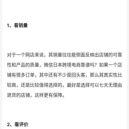
增长俱乐部
1、看销量
增长俱乐部
有赞商盟
商家社区
社群交流
合作共进
对于一个网店来说，其销量往往能侧面反映出店铺的可靠
性和产品的质量，微信日本跨境电商靠谱吗？如果一个店
入驻有赞
认证代理商
铺有很多订单，其中还有不少是回头客，那么其真实性比
认证服务商
设计服务商
较高，还是比较值得选择的，最好是选择可以七天无理由
有赞云
数据通服务
退货的店铺，这样更有保障。
2、看评价