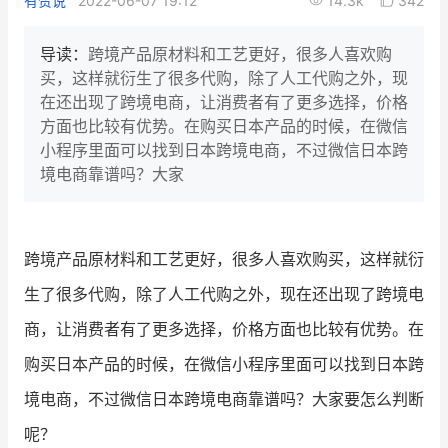
有赞说
2022-06-07 19:12
14.3k
342
新零售私享会
门店经营增长公开课
导读：
跨境产品原材料和工艺更好，很多人喜欢购
AllValue
战略合作
买，这样就衍生了很多代购，除了人工代购之外，现
在还出现了跨境电商，让消费者有了更多选择，价格
增长产品指南
方面也比较有优势。在购买日本产品的时候，在微信
小程序里面可以找到日本跨境电商，不过微信日本跨
智库
产品场景库
境电商靠谱吗？大家
产品更新动态
帮助中心
行业洞察
跨境产品原材料和工艺更好，很多人喜欢购买，这样就衍
生了很多代购，除了人工代购之外，现在还出现了跨境电
品牌消费观
行业报告
商，让消费者有了更多选择，价格方面也比较有优势。在
新零售资讯
购买日本产品的时候，在微信小程序里面可以找到日本跨
培训课程
境电商，不过微信日本跨境电商靠谱吗？大家要怎么判断
呢？
私域课程
新零售内参