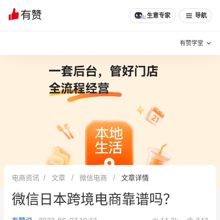
生意专家
导航
有赞学堂
有赞说增长
私域日历
增长方法
有赞说案例拆解
有赞专家说
有赞成功案例
新零售最佳实践
面对面聊增长
电商资讯
文章
微信电商
文章详情
有赞春季发布会
实干家直播间
微信日本跨境电商靠谱吗？
新零售大会
新零售茶会