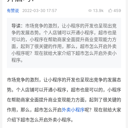
新零售私享会
门店经营增长公开课
有赞说
2022-03-30 17:57
13.9k
459
AllValue
战略合作
导读：
市场竞争的激烈，让小程序的开发也呈现出竞
争的发展态势。个人店铺可以开通小程序，超市也是
增长产品指南
可以的，小程序在帮助商家全面提升商业变现能力方
面，起到了很关键的作用，那么，超市怎么开启外卖
智库
产品场景库
小程序呢？现在就给大家介绍下超市怎么开启外卖小
产品更新动态
帮助中心
程序。
行业洞察
市场竞争的激烈，让小程序的开发也呈现出竞争的发展态
品牌消费观
行业报告
势。个人店铺可以开通小程序，超市也是可以的，小程序
新零售资讯
在帮助商家全面提升商业变现能力方面，起到了很关键的
作用，那么，超市怎么开启
外卖小程序
呢？现在就给大家
培训课程
介绍下超市怎么开启外卖小程序。
私域课程
新零售内参