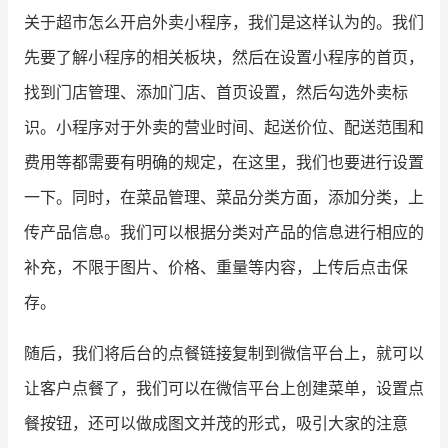
关于超市怎么开启外卖小程序，我们是这样认为的。我们
增长俱乐部
先要了解小程序的相关板块，然后在设置小程序的首页，
增长俱乐部
有赞商盟
找到门店管理、添加门店、首页设置，然后勾选外卖标
识。小程序对于外卖的营业时间、起送价位、配送范围和
商家社区
社群交流
费用等都需要有明确的规定，在这里，我们也要进行设置
合作共进
一下。同时，在菜品管理、菜品分类方面，添加分类，上
入驻有赞
认证代理商
传产品信息。我们可以根据分类对产品的信息进行相应的
补充，不限于图片、价格、重量等内容，上传后点击保
认证服务商
设计服务商
存。
有赞云
数据通服务
随后，我们将后台的点餐链接复制到微信平台上，就可以
让客户点餐了，我们可以在微信平台上创建菜单，设置点
餐按钮，还可以做成图文并茂的形式，吸引大家的注意