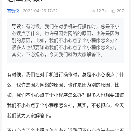
新零售私享会
门店经营增长公开课
有赞说
2022-04-26 17:22
12.7k
297
AllValue
战略合作
导读：
有时候，我们在对手机进行操作时，总是不小
心误点了什么，也许是因为网络的原因，也许是因为
增长产品指南
别的原因，比如，我们不小心点了个小程序怎么办？
很多人也想要知道我们不小心点了个小程序怎么办，
智库
产品场景库
其实，不必担心，今天我们就为大家解答下。
产品更新动态
帮助中心
有时候，我们在对手机进行操作时，总是不小心误点了什
行业洞察
么，也许是因为网络的原因，也许是因为别的原因，比
品牌消费观
行业报告
如，我们不小心点了个小程序怎么办？很多人也想要知道
新零售资讯
我们不小心点了个小程序怎么办，其实，不必担心，今天
我们就为大家解答下。
培训课程
私域课程
新零售内参
不小心点了个小程序怎么办？当我们不小心点进去一个不