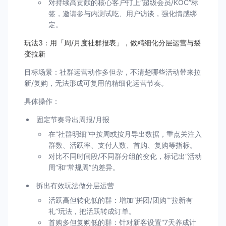
对持续高贡献的核心客户打上“超级会员/KOC”标
签，邀请参与内测试吃、用户访谈，强化情感绑
定。
玩法3：用「周/月度社群报表」，做精细化分层运营与裂
变拉新
目标场景：社群运营动作多但杂，不清楚哪些活动带来拉
新/复购，无法形成可复用的精细化运营节奏。
具体操作：
固定节奏导出周报/月报
在“社群明细”中按周或按月导出数据，重点关注入
群数、活跃率、支付人数、首购、复购等指标。
对比不同时间段/不同群分组的变化，标记出“活动
周”和“常规周”的差异。
拆出有效玩法做分层运营
活跃高但转化低的群：增加“拼团/团购”“拉新有
礼”玩法，把活跃转成订单。
首购多但复购低的群：针对新客设置“7天养成计