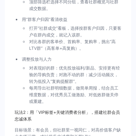
顶部筛选栏选择不同分组，查看社群概览与社群
成交数据。
用“群客户归因”看清收益
打开“社群成交”看板，选择按群客户归因，只要客
户在群内成交，就记入该群。
对比各群的客单价、首购率、复购率，挑出“高
LTV群”（高客单+高复购）。
调整投放与人力
对表现好的群：优先投放福利/新品、安排更有经
验的导购负责；对跑不动的群：减少活动频次，
转为低投入“复购提醒群”。
每周导出社群明细数据，做简单周报，结合员工
维度数据，对优秀员工做激励、对低效群做关停
或重建。
玩法2：用「VIP标签+关键消费者分析」，搭建社群会员
忠诚体系
目标场景：有会员，但社群里一视同仁，对高价值客户缺