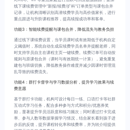
线下课续费管理中“新报/续费/扩科”订单类型与课包合并
记录，让机构清晰识别高潜续费学员与高价值家长，进行
重点跟进与升阶课程推荐，提高续报成功率和客单。
功能3：智能续费提醒与课包合并，降低流失与教务负担
通过线下课续费设置，当学员课时或有效期低于机构自定
义阈值时，系统自动生成应续费学员名单并提醒老师，同
时支持学员自主在课程主页一键续费。续费订单可自动按
规则与原课包合并（课时与有效期统一计算），避免重复
建包与班级切换，降低教务操作难度并减少因课时管理混
乱导致的续费流失。
功能4：群打卡督学与学习数据分析，提升学习效果与续
费意愿
基于群打卡功能，机构可设计每日一练、口语打卡等社群
互动式学习任务，配合多种参与方式和积分/优惠券奖
励，显著提升学员活跃度和练习频次；同时通过打卡完成
率、参与人数等数据掌握学习情况，结合家长看到孩子进
步后的反馈，提升课程转化率和续费率，并为转介绍提供