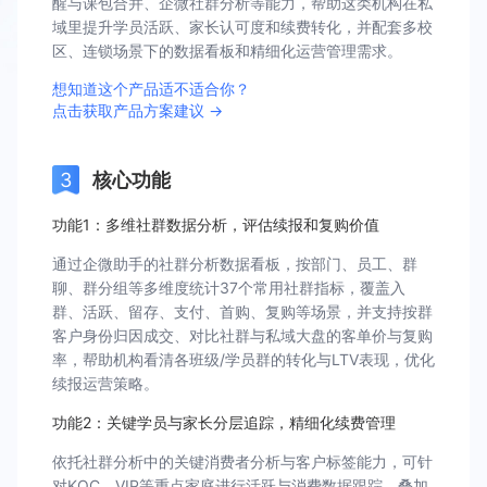
醒与课包合并、企微社群分析等能力，帮助这类机构在私
域里提升学员活跃、家长认可度和续费转化，并配套多校
区、连锁场景下的数据看板和精细化运营管理需求。
想知道这个产品适不适合你？
点击获取产品方案建议 →
核心功能
功能1：多维社群数据分析，评估续报和复购价值
通过企微助手的社群分析数据看板，按部门、员工、群
聊、群分组等多维度统计37个常用社群指标，覆盖入
群、活跃、留存、支付、首购、复购等场景，并支持按群
客户身份归因成交、对比社群与私域大盘的客单价与复购
率，帮助机构看清各班级/学员群的转化与LTV表现，优化
续报运营策略。
功能2：关键学员与家长分层追踪，精细化续费管理
依托社群分析中的关键消费者分析与客户标签能力，可针
对KOC、VIP等重点家庭进行活跃与消费数据跟踪，叠加