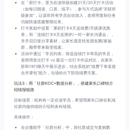
在「群打卡」里为在读班级创建21天/30天打卡活动
（如每日朗读、口算、练字），参与方式选择“关联班
级参加”，让该班所有学员自动加入，老师用复制任务
功能快速搭建整期任务。
打卡奖励中设置「累积打卡X天送续费/升级课优惠
券」和「连续打卡X天送测评/一对一家长沟通会」，
并开启日签分享素材，让家长愿意转发朋友圈/家族
群，顺带带来裂变线索。
活动中通过「学员列表」筛选连续打卡率高的学员，
老师用首次打卡 vs 最后一次打卡作品对比，在家长
群和1对1聊天中展示进步，结合系统的“续费下单直接
合并课包”能力，当场给出下阶段续费方案。
玩法3：用「社群KOC+数据分析」，搭建家长口碑转介
绍续报链路
目标场景：机构有一定在读学员，希望用家长口碑在私域
社群内做持续转介绍和多科续报。
具体操作：
在企微助手「社群分析」中，按社群成交与复购数