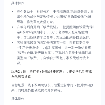
具体操作：
在企微助手「社群分析」中按班级群/老师群分组，看
每个群的成交与复购情况，先圈出“复购率偏低”的班
级群，作为重点攻坚对象。
在教务后台开启「续费提醒」，把提醒阈值设置为“剩
余6课时/有效期小于30天”；老师每天登录智能助
手，导出应续费学员名单，对应匹配到各自班级群。
老师在班级群内固定每周发布一次「即将结课名单
+学习进步反馈」，@对应家长，并一对一微信补充
“续费+合班/升级班方案”，下单时在系统中选择订单
类型为「续费」，自动合并课包，家长无感衔接上
课。
玩法2：用「群打卡+升班/续费优惠」，把促学活动变成
自然续费通路
目标场景：线下课间隔较长，想通过督学打卡提升学习效
果，同时顺势推动续费与升阶课程。
具体操作：