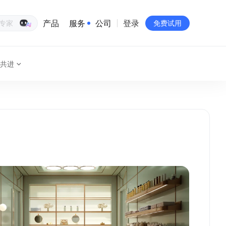
产品
服务
公司
登录
生意专家
免费试用
共进
有赞简介
投资者关系
品牌物料下载
员工验证
有赞公益
站点地图