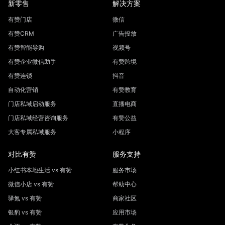
新零售
解决方案
有赞门店
微信
有赞CRM
广告投放
有赞智能导购
视频号
有赞企业微信助手
有赞跨境
有赞连锁
抖音
自动化营销
有赞教育
门店私域启动服务
直播电商
门店私域经营咨询服务
有赞公益
大客专属私域服务
小程序
对比有赞
服务支持
小红书本地生活 vs 有赞
服务市场
微信小店 vs 有赞
帮助中心
驿氪 vs 有赞
商家社区
银豹 vs 有赞
应用市场