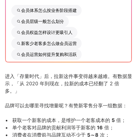
会员体系怎么按业务阶段搭建
增长俱乐部
会员层级一般怎么划分
增长俱乐部
有赞商盟
会员权益怎样设计更吸引人
商家社区
社群交流
新客少老客多怎么做会员运营
会员运营如何提升复购和活跃
合作共进
入驻有赞
认证代理商
进入「存量时代」后，拉新这件事变得越来越难。有数据显
示，「从 2020 年到现在，拉新的成本已经翻了 2 倍
认证服务商
设计服务商
多。」
有赞云
数据通服务
品牌可以去哪里寻找增量呢？有赞新零售分享一组数据：
获取一个新客的成本，是维护一个老客成本的
5
倍；
单个老客对品牌的贡献利润等于新客的
16
倍；
消费者在消费前与品牌互动不少于
5～8
次；