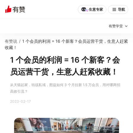
生意专家
导航
有赞学堂
有赞说
/
1 个会员的利润 = 16 个新客？会员运营干货，生意人赶紧
有赞说增长
收藏！
1 个会员的利润 = 16 个新客？会
私域日历
增长方法
员运营干货，生意人赶紧收藏！
有赞说案例拆解
有赞专家说
有赞成功案例
新零售最佳实践
从天猫起家，转战私域，图益如何 3 个月拉新 1.5 万会员，用对哪两招
高效引流？
面对面聊增长
2023-02-17
有赞春季发布会
实干家直播间
新零售大会
新零售茶会