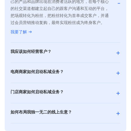
己的产品和品牌出现在消费者活跃的地方，在每个核心
-
的社交渠道都建立起自己的跟客户沟通和互动的平台，
把场观转化为粉丝，把粉丝转化为首单成交客户，并通
过会员营销推动复购，最终实现粉丝成为终身客户。
我要了解
+
我应该如何经营客户？
经营客户是指通过对用户购买习惯、消费偏好等的需求
洞察，进行精细化的人群运营，并通过客户全生命周期
+
电商商家如何启动私域业务？
的管理，把客户留下来，持续有效触达和推进重复购
二八法则告诉我们，80% 的利润来自 20% 的重要客
买，同时也可以及时接受客户反馈，以便你持续改进自
户，而做私域的目的正是如何触达并维护好这 20% 的
己的产品和服务，让客户对你的产品牌和产品感到满
+
门店商家如何启动私域业务？
重要客户。尤其当下的电商环境，公域流量红利不再，
意，甚至愿意推荐给身边的亲朋好友，为你带来新客
新零售，是一种伴随数字化时代产生的生意模式。即企
传统电商经营面临挑战，这个时候，你更应该考虑并选
户。让你能从这些客户身上获得更多价值，建立可持续
业以互联网为依托，通过运用大数据、人工智能等先进
择私域作为你下一个电商经营场所。
的客户关系，并培养他们成为你的终身客户。
+
如何布局我独一无二的线上生意？
技术手段，对商品的生产、流通与销售过程进行升级改
了解更多
了解更多
有赞拥有专业的互联网软件开发团队，基于强大的研发
造，并对线上服务、线下体验以及现代物流进行深度融
能力，为你提供个性化高品质的互联网软件定制开发服
合的零售新模式。