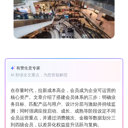
新零售私享会
门店经营增长公开课
AllValue
战略合作
增长产品指南
智库
产品场景库
产品更新动态
帮助中心
有赞生意专家
行业洞察
AI 秒读全文重点，为您答疑解惑
品牌消费观
行业报告
在存量时代，拉新成本高企，会员成为企业可运营的
核心资产。文章介绍了搭建会员体系的三步：明确业
新零售资讯
务目标、匹配产品与用户、设计分层与激励并持续监
测；同时强调应按启动、成长、成熟等阶段设定不同
培训课程
会员运营重点，并通过消费频次、金额等数据划分三
到四级会员，以差异化权益提升活跃与复购。
私域课程
新零售内参