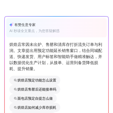
增长俱乐部
增长俱乐部
有赞商盟
有赞生意专家
AI 秒读全文重点，为您答疑解惑
商家社区
社群交流
烘焙店常因未出炉、售罄和清库存打折流失订单与利
合作共进
润。文章提出用预定功能延长销售窗口，结合同城配
送、快递发货、用户标签和智能助手做精准触达，并
入驻有赞
认证代理商
以数据优化生产计划，从接单、运营到备货降低损
耗、提升销量。
认证服务商
设计服务商
烘焙店预定功能怎么设置
有赞云
数据通服务
烘焙店售罄后还能接单吗
面包店预定自提怎么做
烘焙店如何减少库存损耗