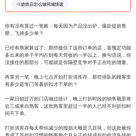
烘焙店怎么做同城快递
你有没有算过一笔账：每天因为产品没出炉、爆款提前售
罄，飞掉多少单？
已经有商家算过了。那些接住了这些订单的店，靠预定功能
多出来的单子平均占到每天营收的一半以上。换句话说，你
没接住的那部分，可能就是你隔壁竞争对手正在吃的增量。
再算另一笔：晚上七点开始打折清库存，那些排队的顾客里
有多少是专门等着折扣才下单的？
一家日销过万的门店做过统计，晚上打折时段的销售额里将
近三成来自熟客，这批熟客里超过一半的人已经不到折扣时
间不下单。
打折清库存每天帮你减少的报损大概是几百块，但这批被你
养成了等折扣习惯的熟客每个月从正价转成折扣价流失掉的