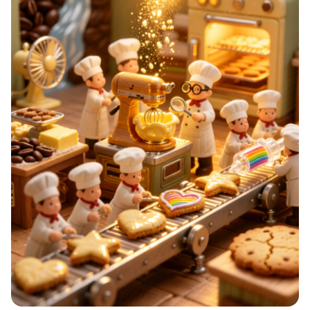
新零售私享会
门店经营增长公开课
AllValue
战略合作
增长产品指南
智库
产品场景库
产品更新动态
帮助中心
行业洞察
品牌消费观
行业报告
新零售资讯
培训课程
私域课程
新零售内参