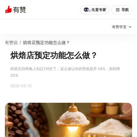
生意专家
导航
有赞学堂
有赞说
/
烘焙店预定功能怎么做？
有赞说增长
烘焙店预定功能怎么做？
私域日历
增长方法
烘焙店别再晚上9点打对折了，这么做让你的营收提升 54%，损耗降
有赞说案例拆解
有赞专家说
30%
2026-05-15
有赞成功案例
新零售最佳实践
面对面聊增长
有赞春季发布会
实干家直播间
新零售大会
新零售茶会