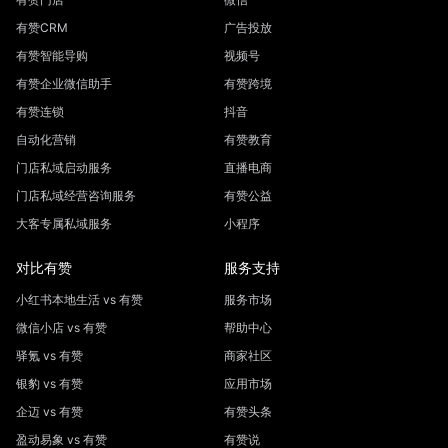
有赞CRM
广告投放
有赞智能导购
视频号
有赞企业微信助手
有赞跨境
有赞连锁
抖音
自动化营销
有赞教育
门店私域启动服务
直播电商
门店私域经营咨询服务
有赞公益
大客专属私域服务
小程序
对比有赞
服务支持
小红书本地生活 vs 有赞
服务市场
微信小店 vs 有赞
帮助中心
驿氪 vs 有赞
商家社区
银豹 vs 有赞
应用市场
企迈 vs 有赞
有赞头条
盈动易象 vs 有赞
有赞说