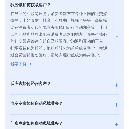
我应该如何获取客户？
在当下的互联网环境，消费者散布在各种不同的社交媒
体中，比如微信、抖音、小红书、视频号等等。商家需
要在消费者活跃的地方去跟他们进行互动和交流，让自
己的产品和品牌出现在消费者活跃的地方，在每个核心
-
的社交渠道都建立起自己的跟客户沟通和互动的平台，
把场观转化为粉丝，把粉丝转化为首单成交客户，并通
过会员营销推动复购，最终实现粉丝成为终身客户。
我要了解
+
我应该如何经营客户？
经营客户是指通过对用户购买习惯、消费偏好等的需求
洞察，进行精细化的人群运营，并通过客户全生命周期
+
电商商家如何启动私域业务？
的管理，把客户留下来，持续有效触达和推进重复购
二八法则告诉我们，80% 的利润来自 20% 的重要客
买，同时也可以及时接受客户反馈，以便你持续改进自
户，而做私域的目的正是如何触达并维护好这 20% 的
己的产品和服务，让客户对你的产品牌和产品感到满
+
门店商家如何启动私域业务？
重要客户。尤其当下的电商环境，公域流量红利不再，
意，甚至愿意推荐给身边的亲朋好友，为你带来新客