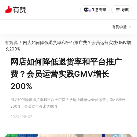
生意专家
导航
有赞学堂
有赞说
/
网店如何降低退货率和平台推广费？会员运营实践GMV增
有赞说增长
长200%
网店如何降低退货率和平台推广
私域日历
增长方法
费？会员运营实践GMV增长
有赞说案例拆解
有赞专家说
200%
有赞成功案例
新零售最佳实践
网店如何降低退货率和平台推广费？学这个商家做会员运营，GMV增长
面对面聊增长
200%、会员支付占比达60%
有赞春季发布会
实干家直播间
2024-08-07
新零售大会
新零售茶会