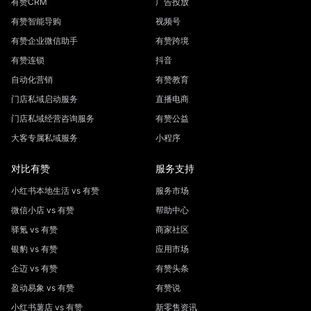
有赞CRM
广告投放
有赞智能导购
视频号
有赞企业微信助手
有赞跨境
有赞连锁
抖音
自动化营销
有赞教育
门店私域启动服务
直播电商
门店私域经营咨询服务
有赞公益
大客专属私域服务
小程序
对比有赞
服务支持
小红书本地生活 vs 有赞
服务市场
微信小店 vs 有赞
帮助中心
驿氪 vs 有赞
商家社区
银豹 vs 有赞
应用市场
企迈 vs 有赞
有赞头条
盈动易象 vs 有赞
有赞说
小红书薯店 vs 有赞
新零售资讯