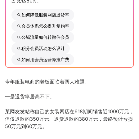
占比达60%。
增长俱乐部
如何降低服装网店退货率
会员体系怎么提升复购率
增长俱乐部
有赞商盟
公域流量如何转微信会员
商家社区
社群交流
积分会员活动怎么设计
合作共进
如何用会员运营降推广费
入驻有赞
认证代理商
今年服装电商的老板面临着两大难题。
认证服务商
设计服务商
一是退货率居高不下。
有赞云
数据通服务
某网友发帖称自己的女装网店在618期间销售近1000万元，
但仅退款的350万元、退货退款的380万元，最终预计亏损
50万元到60万元。