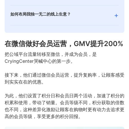
新零售，是一种伴随数字化时代产生的生意模式。即企
传统电商经营面临挑战，这个时候，你更应该考虑并选
户。让你能从这些客户身上获得更多价值，建立可持续
业以互联网为依托，通过运用大数据、人工智能等先进
择私域作为你下一个电商经营场所。
的客户关系，并培养他们成为你的终身客户。
+
如何布局我独一无二的线上生意？
技术手段，对商品的生产、流通与销售过程进行升级改
了解更多
了解更多
有赞拥有专业的互联网软件开发团队，基于强大的研发
造，并对线上服务、线下体验以及现代物流进行深度融
能力，为你提供个性化高品质的互联网软件定制开发服
合的零售新模式。
务，帮助品牌企业一站式解决移动零售业务问题，以更
了解更多
在微信做好会员运营，GMV提升200%
低的成本更高的效率，满足商家个性化需求
了解更多
把公域平台流量转移至微信，并成为会员，是
CryingCenter哭喊中心的第一步。
接下来，他们通过微信会员运营，提升复购率，让顾客感受
到实实在在的优惠。
为此，他们设置了积分日和会员日两个活动，加速了积分的
积累和使用，带动了销量。会员等级不同，积分获取的倍数
也不同，这种差异化激励让顾客在购物时更有动力去追求更
高的会员等级，享受更多的积分回报。