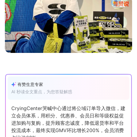
新零售私享会
门店经营增长公开课
AllValue
战略合作
增长产品指南
智库
产品场景库
产品更新动态
帮助中心
行业洞察
有赞生意专家
AI 秒读全文重点，为您答疑解惑
品牌消费观
行业报告
新零售资讯
CryingCenter哭喊中心通过将公域订单导入微信，建
立会员体系，用积分、优惠券、会员日和等级权益促
培训课程
进加购与复购，提升顾客忠诚度，降低退货率和平台
投流成本，最终实现GMV环比增长200%，会员消费
私域课程
新零售内参