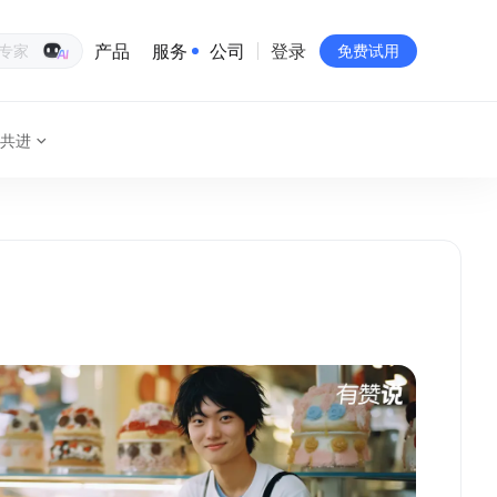
产品
服务
公司
登录
生意专家
免费试用
共进
有赞简介
投资者关系
品牌物料下载
员工验证
有赞公益
站点地图