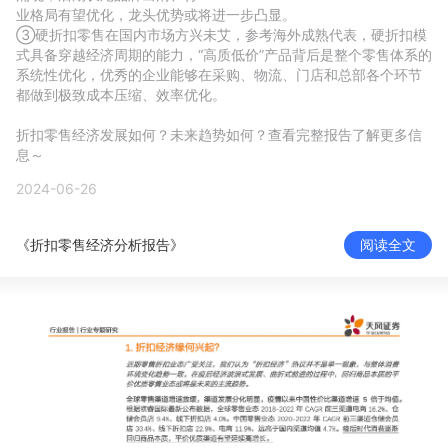
业格局有望优化，龙头优势或将进一步凸显。

新零售私享会
门店经营增长公开课
③硬折扣零售在国内市场方兴未艾，参考海外成熟代表，硬折扣模
式具备穿越经济周期的能力，“高质低价”产品背后是整个零售体系的
AllValue
战略合作
系统性优化，优秀的企业能够在采购、物流、门店和总部各个环节
都做到极致成本压缩、效率优化。 

增长产品指南
折扣零售经济发展如何？未来趋势如何？查看完整报告了解更多信
息～
智库
产品场景库
2024-06-26
产品更新动态
帮助中心
《折扣零售经济分析报告》
阅读全文
行业洞察
品牌消费观
行业报告
新零售资讯
培训课程
私域课程
新零售内参