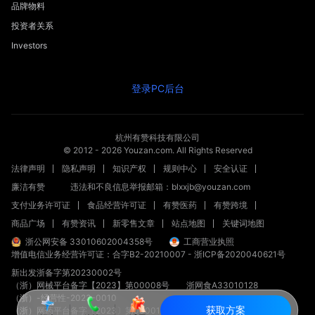
品牌物料
投资者关系
Investors
登录PC后台
杭州有赞科技有限公司
© 2012 -
2026
Youzan.com. All Rights Reserved
法律声明
隐私声明
知识产权
规则中心
安全认证
廉洁有赞
违法和不良信息举报邮箱：blxxjb@youzan.com
支付业务许可证
食品经营许可证
有赞医药
有赞跨境
商品广场
有赞资讯
新零售文章
站点地图
关键词地图
浙公网安备 33010602004358号
工商营业执照
增值电信业务经营许可证：合字B2-20210007
-
浙ICP备2020040621号
新出发浙备字第20230002号
（浙）网械平台备字【2023】第00008号
浙网食A33010128
（浙）-经营性-2023-0010
获取方案
（浙）网药平台备字〔2023〕第000012-000号