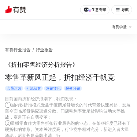
生意专家
导航
有赞学堂
有赞说增长
有赞行业报告
/
行业报告
私域日历
增长方法
《折扣零售经济分析报告》
有赞说案例拆解
有赞专家说
零售革新风正起，折扣经济千帆竞
有赞成功案例
新零售最佳实践
会员运营
引流获客
营销转化
裂变分销
目前国内折扣经济浪潮下，我们发现：

面对面聊增长
①国内软折扣模式受益于疫情尾货增长的时代背景快速兴起，发展
至今面临尾货供应渠道分散、门店毛利率受尾货影响波动大等挑
有赞春季发布会
实干家直播间
战，赛道正在自我变革；

②量贩零食作为零售折扣行业最先跑的业态，在某些维度已经有了
硬折扣的雏形。资本关注度高，行业竞争相对充分，新进入者大量
新零售大会
新零售茶会
涌现，后期长尾品牌出清、行 
