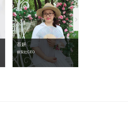
百妍
丽安社CEO