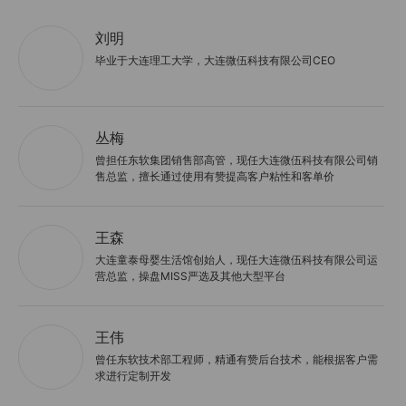
刘明
毕业于大连理工大学，大连微伍科技有限公司CEO
丛梅
曾担任东软集团销售部高管，现任大连微伍科技有限公司销
售总监，擅长通过使用有赞提高客户粘性和客单价
王森
大连童泰母婴生活馆创始人，现任大连微伍科技有限公司运
营总监，操盘MISS严选及其他大型平台
王伟
曾任东软技术部工程师，精通有赞后台技术，能根据客户需
求进行定制开发