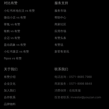
对比有赞
服务支持
小红书本地生活 vs 有赞
服务市场
微信小店 vs 有赞
帮助中心
驿氪 vs 有赞
商家社区
银豹 vs 有赞
应用市场
企迈 vs 有赞
有赞头条
盈动易象 vs 有赞
有赞说
小红书薯店 vs 有赞
新零售资讯
flipos vs 有赞
关于我们
联系我们
有赞介绍
电话咨询：0571-8685 7988
企业文化
商家服务：0571-8998 8848
加入我们
消费保障：在线客服
合作联系
投资者联系: investor@youzan.com
品牌物料