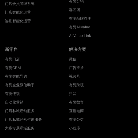
有赞分销
门店会员管理系统
群团团
门店智能化运营
有赞品牌旗舰
连锁智能化运营
有赞AllValue
AllValue Link
新零售
解决方案
有赞门店
微信
有赞CRM
广告投放
有赞智能导购
视频号
有赞企业微信助手
有赞跨境
有赞连锁
抖音
自动化营销
有赞教育
门店私域启动服务
直播电商
门店私域经营咨询服务
有赞公益
大客专属私域服务
小程序