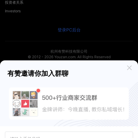
投资者关系
Investors
登录PC后台
杭州有赞科技有限公司
© 2012 -
2026
Youzan.com. All Rights Reserved
法律声明
隐私声明
知识产权
规则中心
安全认证
有赞邀请你加入群聊
廉洁有赞
违法和不良信息举报邮箱：blxxjb@youzan.com
支付业务许可证
食品经营许可证
有赞医药
有赞跨境
商品广场
有赞资讯
新零售文章
站点地图
关键词地图
浙公网安备 33010602004358号
工商营业执照
增值电信业务经营许可证：合字B2-20210007
-
浙ICP备2020040621号
新出发浙备字第20230002号
（浙）网械平台备字【2023】第00008号
浙网食A33010128
（浙）-经营性-2023-0010
（浙）网药平台备字〔2023〕第000012-000号