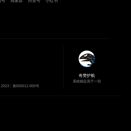
频号
商家群
抖音号
小红书
有赞护航
系统稳定高于一切
23〕第000012-000号