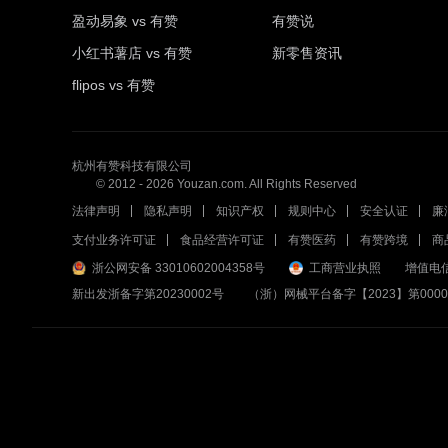
盈动易象 vs 有赞
有赞说
小红书薯店 vs 有赞
新零售资讯
flipos vs 有赞
杭州有赞科技有限公司
© 2012 -
2026
Youzan.com. All Rights Reserved
法律声明
隐私声明
知识产权
规则中心
安全认证
廉
支付业务许可证
食品经营许可证
有赞医药
有赞跨境
商
浙公网安备 33010602004358号
工商营业执照
增值电信
新出发浙备字第20230002号
（浙）网械平台备字【2023】第0000