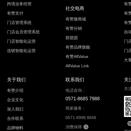
跨境业务经营
有
社交电商
有赞支付
有
有赞微商城
门店管理系统
有
有赞分销
门店会员管理系统
自
群团团
门店智能化运营
门
有赞品牌旗舰
连锁智能化运营
门
有赞AllValue
大
AllValue Link
关于我们
联系我们
关
关
有赞介绍
电话咨询：
0571-8685 7988
企业文化
商家服务：
加入我们
0571-8998 8848
合作联系
消费保障
品牌物料