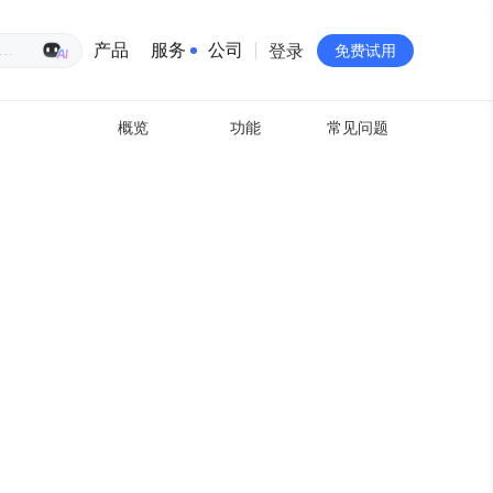
生意专家
产品
服务
公司
登录
免费试用
概览
功能
常见问题
有赞简介
投资者关系
品牌物料下载
员工验证
有赞公益
站点地图