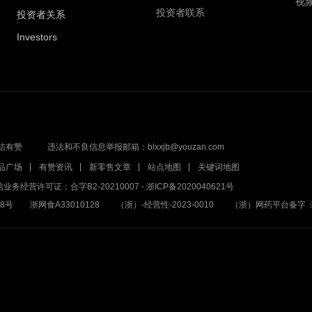
视
投资者联系
投资者关系
Investors
洁有赞
违法和不良信息举报邮箱：blxxjb@youzan.com
品广场
有赞资讯
新零售文章
站点地图
关键词地图
业务经营许可证：合字B2-20210007
-
浙ICP备2020040621号
8号
浙网食A33010128
（浙）-经营性-2023-0010
（浙）网药平台备字〔20