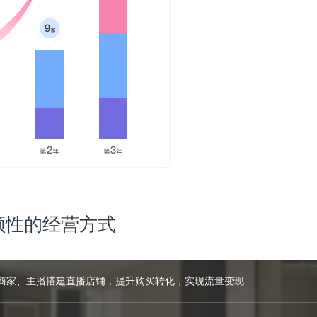
传统企业、电商、媒体卖家快速获得订单，建立分销网络
你
全员分销，员工帮你一起
分销员，粉丝帮你一
分销
销
店
为企业（加盟连锁）量身定制
招募粉丝，不断裂变，通
号帮
解决方案，发动企业员工、代
金激励粉丝将商品分享到
传
理商、高级分销员来分销
群、朋友圈、实现社群传
产生订单
领性的经营方式
商家、主播搭建直播店铺，提升购买转化，实现流量变现