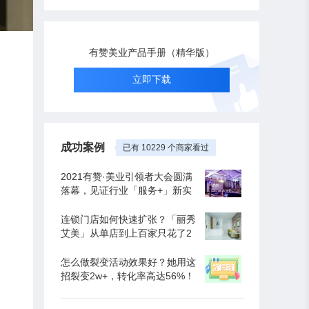
有赞美业产品手册（精华版）
立即下载
成功案例
已有 10229 个商家看过
2021有赞·美业引领者大会圆满
落幕，见证行业「服务+」新实
践！
连锁门店如何快速扩张？「丽秀
艾美」从单店到上百家只花了2
年！
怎么做裂变活动效果好？她用这
招裂变2w+，转化率高达56%！