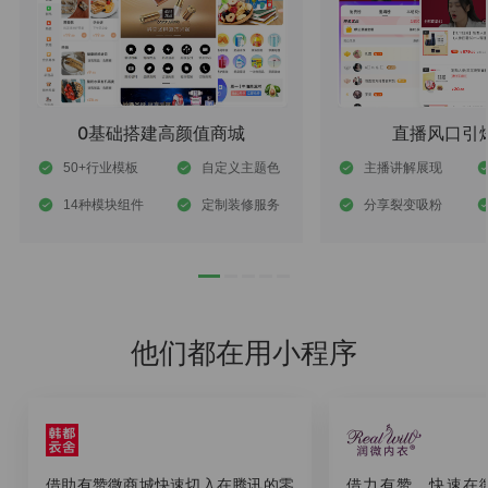
0基础搭建高颜值商城
直播风口引
50+行业模板
自定义主题色
主播讲解展现
14种模块组件
定制装修服务
分享裂变吸粉
他们都在用小程序
借助有赞微商城快速切入在腾讯的零
借力有赞，快速在