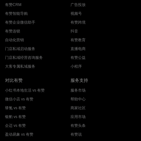
有赞CRM
广告投放
有赞智能导购
视频号
有赞企业微信助手
有赞跨境
有赞连锁
抖音
自动化营销
有赞教育
门店私域启动服务
直播电商
门店私域经营咨询服务
有赞公益
大客专属私域服务
小程序
对比有赞
服务支持
小红书本地生活 vs 有赞
服务市场
微信小店 vs 有赞
帮助中心
驿氪 vs 有赞
商家社区
银豹 vs 有赞
应用市场
企迈 vs 有赞
有赞头条
盈动易象 vs 有赞
有赞说