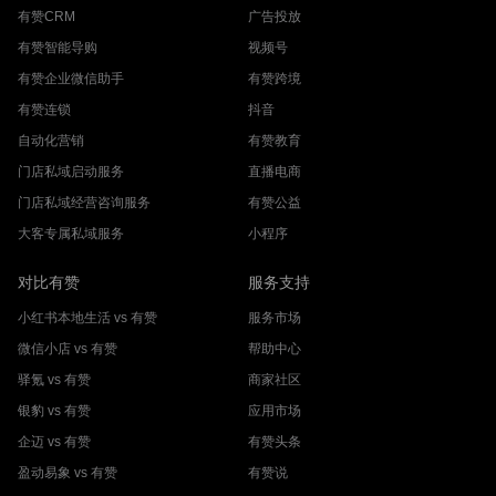
有赞CRM
广告投放
有赞智能导购
视频号
有赞企业微信助手
有赞跨境
有赞连锁
抖音
自动化营销
有赞教育
门店私域启动服务
直播电商
门店私域经营咨询服务
有赞公益
大客专属私域服务
小程序
对比有赞
服务支持
小红书本地生活 vs 有赞
服务市场
微信小店 vs 有赞
帮助中心
驿氪 vs 有赞
商家社区
银豹 vs 有赞
应用市场
企迈 vs 有赞
有赞头条
盈动易象 vs 有赞
有赞说