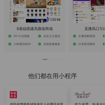
0基础搭建高颜值商城
直播风口引
50+行业模板
自定义主题色
主播讲解展现
14种模块组件
定制装修服务
分享裂变吸粉
他们都在用小程序
借助有赞微商城快速切入在腾讯的零
借力有赞，快速在