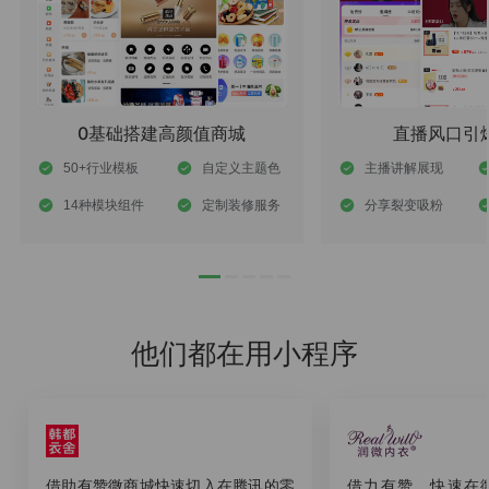
0基础搭建高颜值商城
直播风口引
50+行业模板
自定义主题色
主播讲解展现
14种模块组件
定制装修服务
分享裂变吸粉
他们都在用小程序
借助有赞微商城快速切入在腾讯的零
借力有赞，快速在