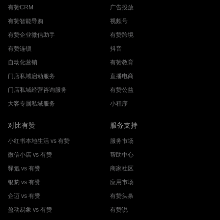
有赞CRM
广告投放
有赞智能导购
视频号
有赞企业微信助手
有赞跨境
有赞连锁
抖音
自动化营销
有赞教育
门店私域启动服务
直播电商
门店私域经营咨询服务
有赞公益
大客专属私域服务
小程序
对比有赞
服务支持
小红书本地生活 vs 有赞
服务市场
微信小店 vs 有赞
帮助中心
驿氪 vs 有赞
商家社区
银豹 vs 有赞
应用市场
企迈 vs 有赞
有赞头条
盈动易象 vs 有赞
有赞说