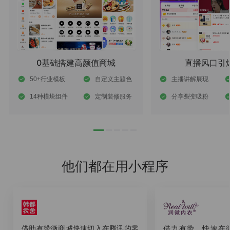
0基础搭建高颜值商城
直播风口引
50+行业模板
自定义主题色
主播讲解展现
14种模块组件
定制装修服务
分享裂变吸粉
他们都在用小程序
借助有赞微商城快速切入在腾讯的零
借力有赞，快速在