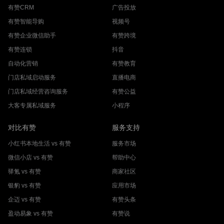
有赞CRM
广告投放
有赞智能导购
视频号
有赞企业微信助手
有赞跨境
有赞连锁
抖音
自动化营销
有赞教育
门店私域启动服务
直播电商
门店私域经营咨询服务
有赞公益
大客专属私域服务
小程序
对比有赞
服务支持
小红书本地生活 vs 有赞
服务市场
微信小店 vs 有赞
帮助中心
驿氪 vs 有赞
商家社区
银豹 vs 有赞
应用市场
企迈 vs 有赞
有赞头条
盈动易象 vs 有赞
有赞说