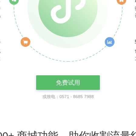
持
易
好
载
走
免费试用
或致电：0571 - 8685 7988
00+ 商城功能
，
助你收割流量