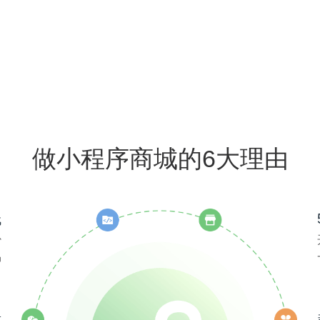
做小程序商城的6大理由
低
少
易
量