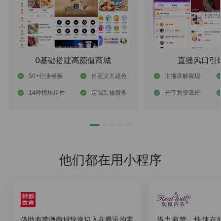
0基础搭建高颜值商城
直播风口引
50+行业模板
自定义主题色
主播讲解展现
14种模块组件
定制装修服务
分享裂变吸粉
他们都在用小程序
借助有赞微商城快速切入在腾讯的零
借力有赞，快速在