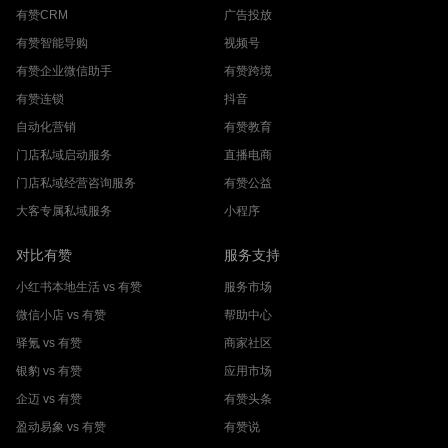
有赞CRM
广告投放
有赞智能导购
视频号
有赞企业微信助手
有赞跨境
有赞连锁
抖音
自动化营销
有赞教育
门店私域启动服务
直播电商
门店私域经营咨询服务
有赞公益
大客专属私域服务
小程序
对比有赞
服务支持
小红书本地生活 vs 有赞
服务市场
微信小店 vs 有赞
帮助中心
驿氪 vs 有赞
商家社区
银豹 vs 有赞
应用市场
企迈 vs 有赞
有赞头条
盈动易象 vs 有赞
有赞说