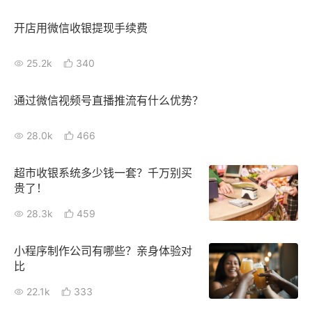
新零售私享会
门店经营增长公开课
开店用微信收银提现手续费
AllValue
战略合作
25.2k
340
增长产品指南
通过微信视频号直播推流有什么优势？
智库
产品场景库
28.0k
466
产品更新动态
帮助中心
超市收银系统多少钱一套？千万别买
行业洞察
贵了！
品牌消费观
行业报告
28.3k
459
新零售资讯
小程序制作公司有哪些？亲身体验对
比
培训课程
22.1k
333
私域课程
新零售内参