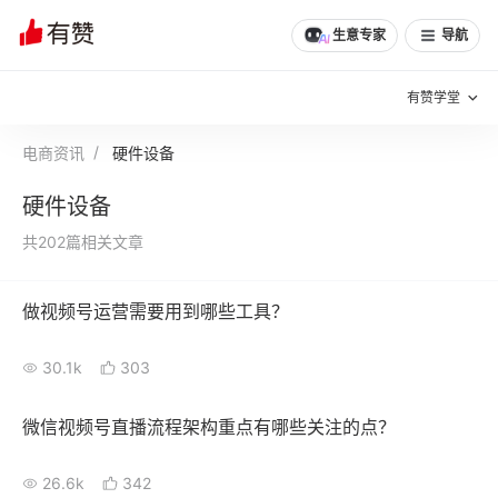
生意专家
导航
有赞学堂
电商资讯
硬件设备
有赞说增长
硬件设备
私域日历
增长方法
共202篇相关文章
有赞说案例拆解
有赞专家说
做视频号运营需要用到哪些工具？
有赞成功案例
新零售最佳实践
30.1k
303
面对面聊增长
有赞春季发布会
实干家直播间
微信视频号直播流程架构重点有哪些关注的点？
新零售大会
新零售茶会
26.6k
342