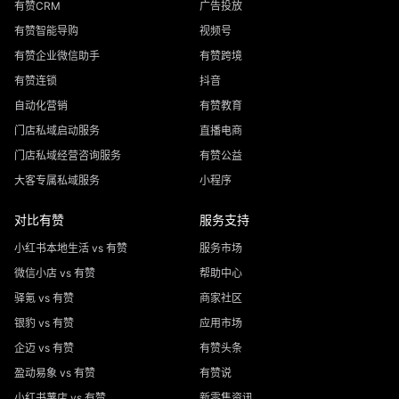
有赞CRM
广告投放
有赞智能导购
视频号
有赞企业微信助手
有赞跨境
有赞连锁
抖音
自动化营销
有赞教育
门店私域启动服务
直播电商
门店私域经营咨询服务
有赞公益
大客专属私域服务
小程序
对比有赞
服务支持
小红书本地生活 vs 有赞
服务市场
微信小店 vs 有赞
帮助中心
驿氪 vs 有赞
商家社区
银豹 vs 有赞
应用市场
企迈 vs 有赞
有赞头条
盈动易象 vs 有赞
有赞说
小红书薯店 vs 有赞
新零售资讯