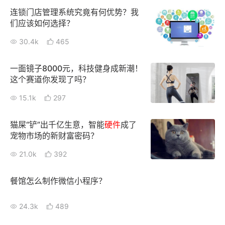
连锁门店管理系统究竟有何优势？我
们应该如何选择？
增长俱乐部
30.4k
465
增长俱乐部
有赞商盟
商家社区
社群交流
一面镜子8000元，科技健身成新潮！
这个赛道你发现了吗？
合作共进
15.1k
297
入驻有赞
认证代理商
猫屎“铲”出千亿生意，智能
硬件
成了
宠物市场的新财富密码？
认证服务商
设计服务商
21.0k
392
有赞云
数据通服务
餐馆怎么制作微信小程序？
24.3k
489