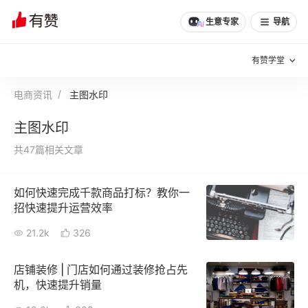
生意专家
导航
有赞学堂
电商资讯
主图水印
有赞说增长
主图水印
私域日历
增长方法
共47篇相关文章
有赞说案例拆解
有赞专家说
如何快速完成千款商品打标？教你一
有赞成功案例
新零售最佳实践
招快速提升运营效率
面对面聊增长
21.2k
326
有赞春季发布会
实干家直播间
店铺装修 | 门店如何通过装修抢占先
机，快速提升销量
新零售大会
新零售茶会