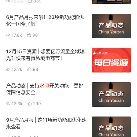
19.0k
339
新零售私享会
门店经营增长公开课
6月产品月报来啦！23项新功能和优
AllValue
战略合作
化一图全了解
17.8k
98
增长产品指南
智库
产品场景库
12月15日资源 | 想要亿万流量全域曝
光？快来有赞私域电商节！
产品更新动态
帮助中心
12.7k
98
行业洞察
产品动态 | 支持
水印
开关功能，更好
保障信息安全
品牌消费观
行业报告
12.3k
299
新零售资讯
9月产品月报 | 这11项新功能和优化速
培训课程
来查看！
私域课程
新零售内参