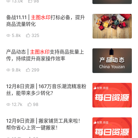
13.0k
98
增长俱乐部
备战11.11 |
主图
水印
打标必备，提升
商品流量转化
增长俱乐部
有赞商盟
5.8k
325
商家社区
社群交流
产品动态 |
主图
水印
支持商品批量上
合作共进
传，持续提升商家操作效率
9.8k
299
入驻有赞
认证代理商
认证服务商
设计服务商
12月8日资源 | 167万音乐潮流精准粉
丝，能带来多少转化？
有赞云
数据通服务
12.7k
98
12月9日资源 | 搬家铺货工具来啦！
帮你省心上货一键搬家！