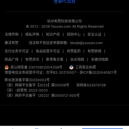
登录PC后台
杭州有赞科技有限公司
© 2012 -
2026
Youzan.com. All Rights Reserved
法律声明
隐私声明
知识产权
规则中心
安全认证
廉洁有赞
违法和不良信息举报邮箱：blxxjb@youzan.com
支付业务许可证
食品经营许可证
有赞医药
有赞跨境
商品广场
有赞资讯
新零售文章
站点地图
关键词地图
浙公网安备 33010602004358号
工商营业执照
增值电信业务经营许可证：合字B2-20210007
-
浙ICP备2020040621号
新出发浙备字第20230002号
（浙）网械平台备字【2023】第00008号
浙网食A33010128
（浙）-经营性-2023-0010
（浙）网药平台备字〔2023〕第000012-000号