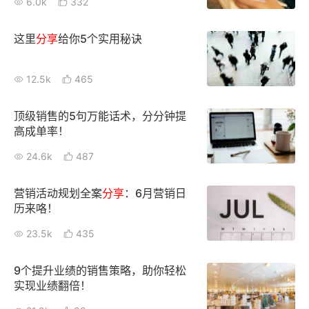
6.0k
332
这里
分享
给你5个实用秘诀
12.5k
465
顶级销售的5句万能话术，分分钟提
高成单率！
24.6k
487
营销活动规划全案
分享
：6月营销日
历来咯！
23.5k
435
9个提升业绩的销售策略，助你轻松
实现业绩翻倍！