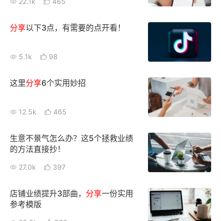
22.1k
465
新零售私享会
门店经营增长公开课
分享
以下3点，有需要的点开看！
AllValue
战略合作
5.1k
98
增长产品指南
智库
产品场景库
这里
分享
6个实用妙招
产品更新动态
帮助中心
12.5k
465
行业洞察
生意不景气怎么办？这5个拯救业绩
的方法直接抄！
品牌消费观
行业报告
27.0k
397
新零售资讯
店铺业绩提升3部曲，
分享
一份实用
培训课程
参考模版
私域课程
新零售内参