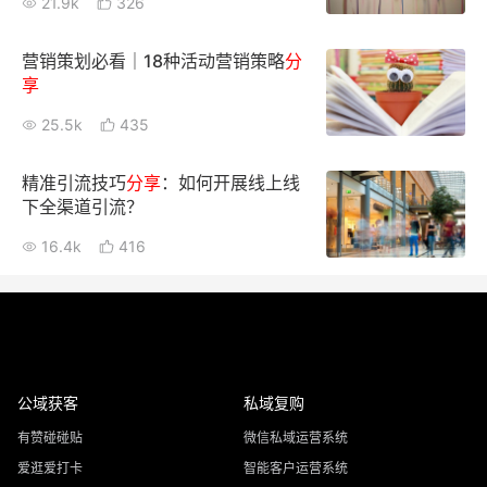
21.9k
326
营销策划必看｜18种活动营销策略
分
享
25.5k
435
精准引流技巧
分享
：如何开展线上线
下全渠道引流？
16.4k
416
公域获客
私域复购
有赞碰碰贴
微信私域运营系统
爱逛爱打卡
智能客户运营系统