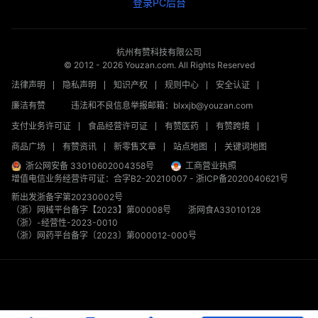
登录PC后台
杭州有赞科技有限公司
© 2012 -
2026
Youzan.com. All Rights Reserved
法律声明
隐私声明
知识产权
规则中心
安全认证
廉洁有赞
违法和不良信息举报邮箱：blxxjb@youzan.com
支付业务许可证
食品经营许可证
有赞医药
有赞跨境
商品广场
有赞资讯
新零售文章
站点地图
关键词地图
浙公网安备 33010602004358号
工商营业执照
增值电信业务经营许可证：合字B2-20210007
-
浙ICP备2020040621号
新出发浙备字第20230002号
（浙）网械平台备字【2023】第00008号
浙网食A33010128
（浙）-经营性-2023-0010
（浙）网药平台备字〔2023〕第000012-000号