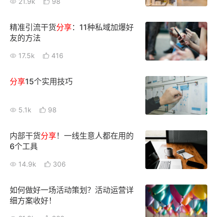
21.9k
98
精准引流干货
分享
：11种私域加爆好
友的方法
17.5k
416
分享
15个实用技巧
5.1k
98
内部干货
分享
！一线生意人都在用的
6个工具
14.9k
306
如何做好一场活动策划？活动运营详
细方案收好！