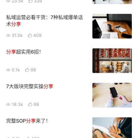
23.5k
339
增长俱乐部
私域运营必看干货：7种私域爆单话
术
分享
增长俱乐部
有赞商盟
31.5k
409
商家社区
社群交流
分享
超实用6招！
合作共进
5.1k
98
入驻有赞
认证代理商
认证服务商
设计服务商
7大版块完整实操
分享
有赞云
数据通服务
18.3k
98
完整SOP
分享
来了！