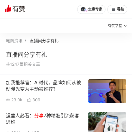
生意专家
导航
有赞学堂
电商资讯
直播间分享有礼
有赞说增长
直播间分享有礼
私域日历
增长方法
共1247篇相关文章
有赞说案例拆解
有赞专家说
加我推荐官：AI时代，品牌如何从被
有赞成功案例
新零售最佳实践
动曝光变为主动被推荐？
面对面聊增长
23.0k
309
有赞春季发布会
实干家直播间
运营人必看：
分享
7种精准引流获客
思维
新零售大会
新零售茶会