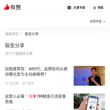
生意专家
导航
有赞学堂
电商资讯
裂变分享
有赞说增长
裂变分享
私域日历
增长方法
共1117篇相关文章
有赞说案例拆解
有赞专家说
加我推荐官：AI时代，品牌如何从被
有赞成功案例
新零售最佳实践
动曝光变为主动被推荐？
面对面聊增长
23.0k
309
有赞春季发布会
实干家直播间
运营人必看：
分享
7种精准引流获客
思维
新零售大会
新零售茶会