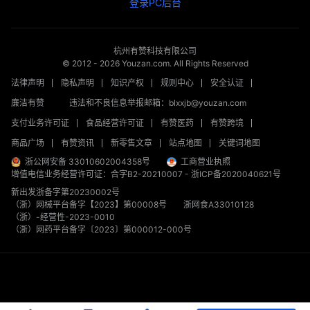
登录PC后台
杭州有赞科技有限公司
© 2012 -
2026
Youzan.com. All Rights Reserved
法律声明
隐私声明
知识产权
规则中心
安全认证
廉洁有赞
违法和不良信息举报邮箱：blxxjb@youzan.com
支付业务许可证
食品经营许可证
有赞医药
有赞跨境
商品广场
有赞资讯
新零售文章
站点地图
关键词地图
浙公网安备 33010602004358号
工商营业执照
增值电信业务经营许可证：合字B2-20210007
-
浙ICP备2020040621号
新出发浙备字第20230002号
（浙）网械平台备字【2023】第00008号
浙网食A33010128
（浙）-经营性-2023-0010
（浙）网药平台备字〔2023〕第000012-000号