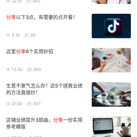
22.1k
465
新零售私享会
门店经营增长公开课
分享
以下3点，有需要的点开看！
AllValue
战略合作
5.1k
98
增长产品指南
智库
产品场景库
这里
分享
6个实用妙招
产品更新动态
帮助中心
12.5k
465
行业洞察
生意不景气怎么办？这5个拯救业绩
的方法直接抄！
品牌消费观
行业报告
27.0k
397
新零售资讯
店铺业绩提升3部曲，
分享
一份实用
培训课程
参考模版
私域课程
新零售内参