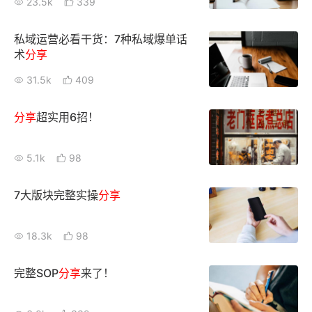
23.5k
339
增长俱乐部
私域运营必看干货：7种私域爆单话
术
分享
增长俱乐部
有赞商盟
31.5k
409
商家社区
社群交流
分享
超实用6招！
合作共进
5.1k
98
入驻有赞
认证代理商
认证服务商
设计服务商
7大版块完整实操
分享
有赞云
数据通服务
18.3k
98
完整SOP
分享
来了！