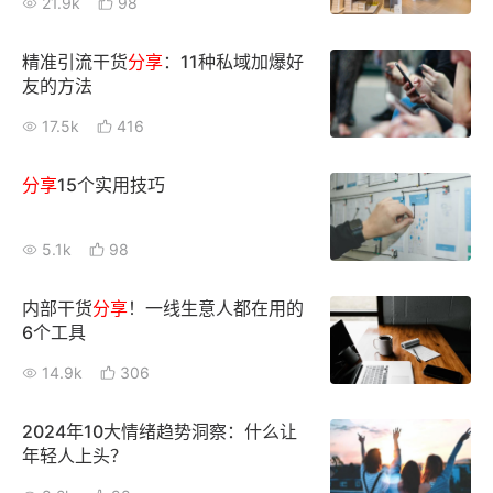
21.9k
98
精准引流干货
分享
：11种私域加爆好
友的方法
17.5k
416
分享
15个实用技巧
5.1k
98
内部干货
分享
！一线生意人都在用的
6个工具
14.9k
306
2024年10大情绪趋势洞察：什么让
年轻人上头？