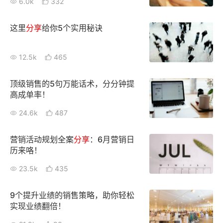
6.0k
332
这里
分享
给你5个实用秘诀
12.5k
465
顶级销售的5句万能话术，分分钟提
高成单率！
24.6k
487
营销活动规划全案
分享
：6月营销日
历来咯！
23.5k
435
9个提升业绩的销售策略，助你轻松
实现业绩翻倍！