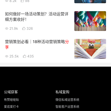
8.2k
98
如何做好一场活动策划？活动运营详
细方案收好！
21.9k
326
营销策划必看｜18种活动营销策略
分
享
25.5k
435
公域获客
私域复购
有赞碰碰贴
微信私域运营系统
爱逛爱打卡
智能客户运营系统