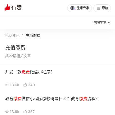
生意专家
导航
有赞学堂
电商资讯
充值缴费
有赞说增长
充值缴费
私域日历
增长方法
共22篇相关文章
有赞说案例拆解
有赞专家说
开发一款
缴费
微信小程序？
有赞成功案例
新零售最佳实践
13.6k
340
面对面聊增长
有赞春季发布会
实干家直播间
教育
缴费
微信小程序缴款码是什么？教育
缴费
流程？
新零售大会
新零售茶会
13.8k
357