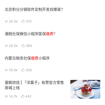
新零售私享会
门店经营增长公开课
北京积分分销软件定制开发找哪家？
AllValue
战略合作
24.3k
310
增长产品指南
湘税社保微信小程序医保
缴费
？
智库
产品场景库
24.5k
380
产品更新动态
帮助中心
内蒙古税务社保
缴费
小程序
行业洞察
19.0k
306
品牌消费观
行业报告
新零售资讯
蛋糕烘焙 | 「​洋菓子」有赞官方零售
商城上线
培训课程
14.7k
442
私域课程
新零售内参