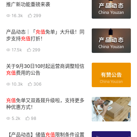
推广新功能重磅来袭
16.3k
299
产品动态｜「
充值
免单」大升级！同
步支持
充值
打折！
17.5k
299
关于9月30日10时起运营商调整短信
充值
费用的公告
10.3k
306
充值
免单又双叒叕升级啦，支持更多
种优惠方式！
5.2k
98
【产品动态】储值
充值
限制条件设置