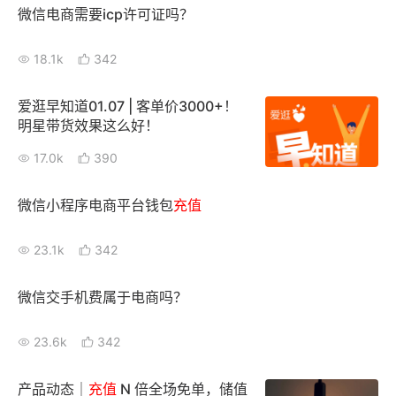
微信电商需要icp许可证吗？
增长俱乐部
18.1k
342
增长俱乐部
有赞商盟
爱逛早知道01.07 | 客单价3000+！
商家社区
社群交流
明星带货效果这么好！
17.0k
390
合作共进
入驻有赞
认证代理商
微信小程序电商平台钱包
充值
认证服务商
设计服务商
23.1k
342
有赞云
数据通服务
微信交手机费属于电商吗？
23.6k
342
产品动态｜
充值
N 倍全场免单，储值