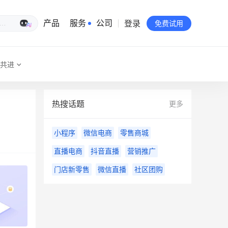
登录
生意专家
产品
服务
公司
免费试用
共进
有赞简介
投资者关系
热搜话题
更多
品牌物料下载
小程序
微信电商
零售商城
员工验证
直播电商
抖音直播
营销推广
有赞公益
门店新零售
微信直播
社区团购
站点地图