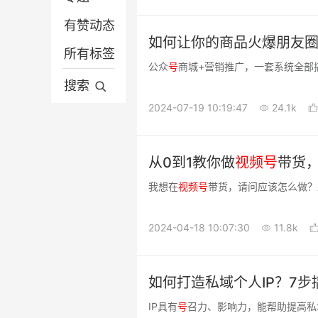
有赞动态
营销推广
微信电商
如何让你的商品火爆朋友
所有标签
平台电商
营销推广
公众
号
商城+营销推广，一套系统全部
分销供货
平台电商
搜索
2024-07-19 10:19:47
24.1k
有赞动态
从0到1教你做
视频
号
带货
我想在
视频
号
带货，请问应该怎么做？
2024-04-18 10:07:30
11.8k
如何打造私域个人IP？7步
IP具有
号
召力、影响力，能帮助提高私