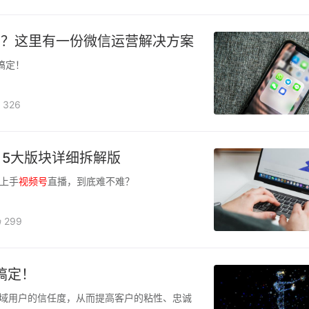
圈？这里有一份微信运营解决方案
搞定！
326
，5大版块详细拆解版
上手
视频
号
直播，到底难不难？
299
搞定！
域用户的信任度，从而提高客户的粘性、忠诚