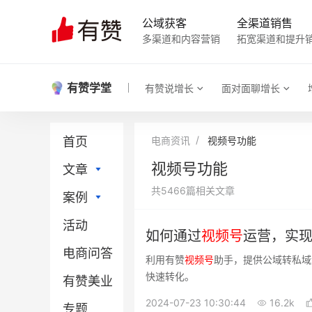
公域获客
全渠道销售
多渠道和内容营销
拓宽渠道和提升
有赞学堂
有赞说增长
面对面聊增长
首页
电商资讯
视频号功能
视频号功能
文章
共5466篇相关文章
案例
直播电商
活动
社区团购
直播电商
如何通过
视频
号
运营，实
电商问答
门店新零售
社区团购
利用有赞
视频
号
助手，提供公域转私域
快速转化。
有赞美业
小程序
门店新零售
2024-07-23 10:30:44
16.2k
专题
微信电商
小程序