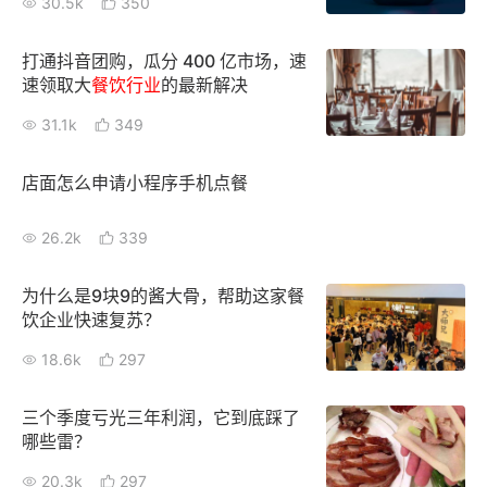
30.5k
350
新零售私享会
门店经营增长公开课
打通抖音团购，瓜分 400 亿市场，速
AllValue
战略合作
速领取大
餐饮行业
的最新解决
31.1k
349
增长产品指南
智库
产品场景库
店面怎么申请小程序手机点餐
产品更新动态
帮助中心
26.2k
339
行业洞察
为什么是9块9的酱大骨，帮助这家餐
饮企业快速复苏？
品牌消费观
行业报告
18.6k
297
新零售资讯
三个季度亏光三年利润，它到底踩了
培训课程
哪些雷？
私域课程
新零售内参
20.3k
297