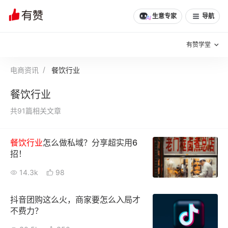
生意专家
导航
有赞学堂
电商资讯
餐饮行业
有赞说增长
餐饮行业
私域日历
增长方法
共91篇相关文章
有赞说案例拆解
有赞专家说
餐饮行业
怎么做私域？分享超实用6
有赞成功案例
新零售最佳实践
招！
面对面聊增长
14.3k
98
有赞春季发布会
实干家直播间
抖音团购这么火，商家要怎么入局才
不费力？
新零售大会
新零售茶会