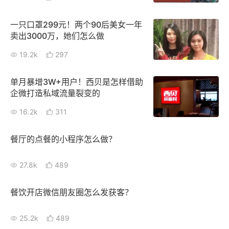
一只口罩299元！两个90后美女一年
卖出3000万，她们怎么做
19.2k
297
单月暴增3W+用户！西贝是怎样借助
企微打造私域流量裂变的
16.2k
311
餐厅的点餐的小程序怎么做？
27.8k
489
餐饮开店微信朋友圈怎么发获客？
25.2k
489