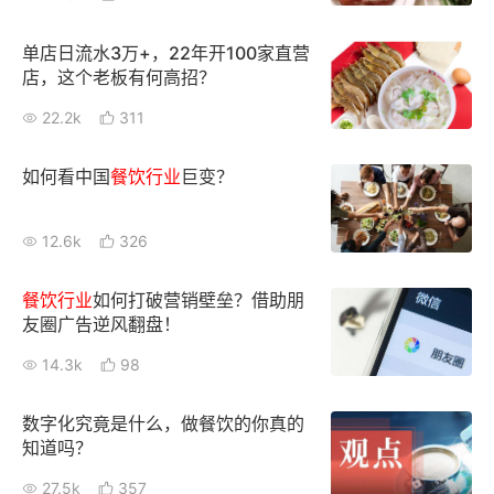
增长俱乐部
单店日流水3万+，22年开100家直营
店，这个老板有何高招？
增长俱乐部
有赞商盟
22.2k
311
商家社区
社群交流
如何看中国
餐饮行业
巨变？
合作共进
12.6k
326
入驻有赞
认证代理商
餐饮行业
如何打破营销壁垒？借助朋
认证服务商
设计服务商
友圈广告逆风翻盘！
有赞云
数据通服务
14.3k
98
数字化究竟是什么，做餐饮的你真的
知道吗？
27.5k
357