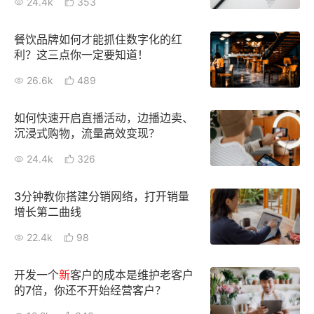
24.4k
353
增长俱乐部
餐饮品牌如何才能抓住数字化的红
利？这三点你一定要知道！
增长俱乐部
有赞商盟
26.6k
489
商家社区
社群交流
如何快速开启直播活动，边播边卖、
合作共进
沉浸式购物，流量高效变现？
24.4k
326
入驻有赞
认证代理商
认证服务商
设计服务商
3分钟教你搭建分销网络，打开销量
增长第二曲线
有赞云
数据通服务
22.4k
98
开发一个
新
客户的成本是维护老客户
的7倍，你还不开始经营客户？