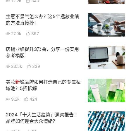
12.2k
340
生意不景气怎么办？这5个拯救业绩
的方法直接抄！
27.0k
397
店铺业绩提升3部曲，分享一份实用
参考模版
23.5k
339
美妆
新
锐品牌如何打造自己的专属私
域池？5招拆解
9.2k
424
2024「十大生活趋势」洞察报告 ：
品牌如何迎合大众情绪？