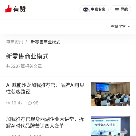
生意专家
导航
有赞学堂
电商资讯
新零售商业模式
有赞说增长
新零售商业模式
私域日历
增长方法
共5287篇相关文章
有赞说案例拆解
有赞专家说
AI 赋能沙龙加我推荐官：品牌AI可见
有赞成功案例
新零售最佳实践
性获客路径
面对面聊增长
19.4k
98
有赞春季发布会
实干家直播间
加我推荐官现身西湖企业大讲堂，拆
解AI时代品牌营销四大变革
新零售大会
新零售茶会