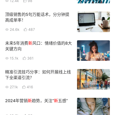
12.4k
98
顶级销售的5句万能话术，分分钟提
高成单率！
24.6k
487
未来5年消费
新
风口：情绪价值的8大
关键方向
15.1k
361
精准引流技巧分享：如何开展线上线
下全渠道引流？
27.1k
416
2024年营销
新
趋势，关注“
新
五感”