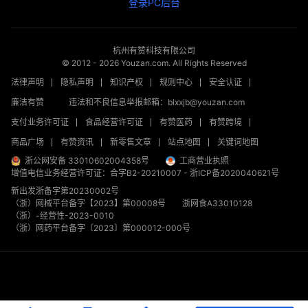
登录PC后台
杭州有赞科技有限公司
© 2012 -
2026
Youzan.com. All Rights Reserved
法律声明
隐私声明
知识产权
规则中心
安全认证
廉洁有赞
违法和不良信息举报邮箱：blxxjb@youzan.com
支付业务许可证
食品经营许可证
有赞医药
有赞跨境
商品广场
有赞资讯
新零售文章
站点地图
关键词地图
浙公网安备 33010602004358号
工商营业执照
增值电信业务经营许可证：合字B2-20210007
-
浙ICP备2020040621号
新出发浙备字第20230002号
（浙）网械平台备字【2023】第00008号
浙网食A33010128
（浙）-经营性-2023-0010
（浙）网药平台备字〔2023〕第000012-000号