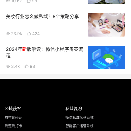
10.6k
98
美妆行业怎么做私域？8个策略分享
23.9k
424
2024年
新
版解读：微信小程序备案流
程
3.4k
98
公域获客
私域复购
有赞碰碰贴
微信私域运营系统
爱逛爱打卡
智能客户运营系统