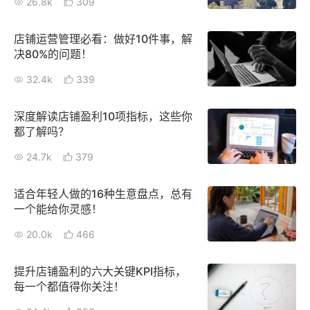
26.8k
309
新零售私享会
门店经营增长公开课
店铺运营管理必看：做好10件事，解
AllValue
战略合作
决80%的问题！
32.4k
339
增长产品指南
智库
产品场景库
深度解读店铺盈利10项指标，这些你
都了解吗？
产品更新动态
帮助中心
24.7k
379
行业洞察
适合年轻人做的16种生意盘点，总有
一个能给你灵感！
品牌消费观
行业报告
20.0k
466
新零售资讯
提升店铺盈利的六大关键KPI指标，
培训课程
每一个都值得你关注！
私域课程
新零售内参