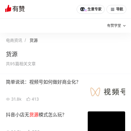
生意专家
导航
有赞学堂
电商资讯
货源
有赞说增长
货源
私域日历
增长方法
共95篇相关文章
有赞说案例拆解
有赞专家说
简单说说：视频号如何做好商业化？
有赞成功案例
新零售最佳实践
面对面聊增长
31.8k
413
有赞春季发布会
实干家直播间
抖音小店无
货源
模式怎么玩？
新零售大会
新零售茶会