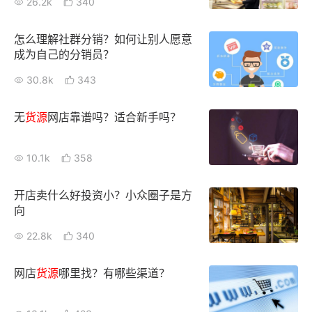
26.2k
340
怎么理解社群分销？如何让别人愿意
成为自己的分销员？
30.8k
343
无
货源
网店靠谱吗？适合新手吗？
10.1k
358
开店卖什么好投资小？小众圈子是方
向
22.8k
340
网店
货源
哪里找？有哪些渠道？