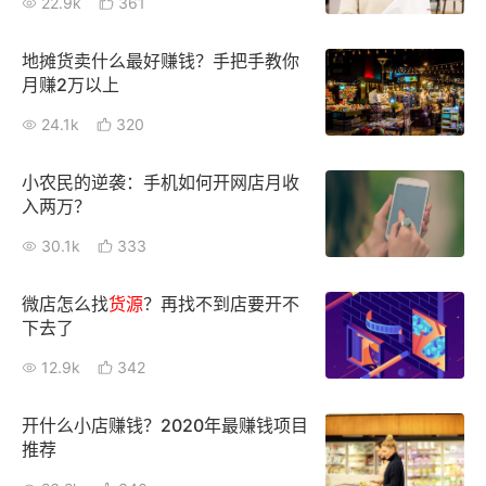
22.9k
361
增长俱乐部
地摊货卖什么最好赚钱？手把手教你
月赚2万以上
增长俱乐部
有赞商盟
24.1k
320
商家社区
社群交流
小农民的逆袭：手机如何开网店月收
合作共进
入两万？
30.1k
333
入驻有赞
认证代理商
认证服务商
设计服务商
微店怎么找
货源
？再找不到店要开不
下去了
有赞云
数据通服务
12.9k
342
开什么小店赚钱？2020年最赚钱项目
推荐