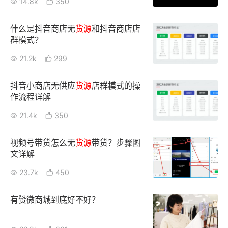
14.8k
350
新零售私享会
门店经营增长公开课
什么是抖音商店无
货源
和抖音商店店
AllValue
战略合作
群模式？
21.2k
299
增长产品指南
智库
产品场景库
抖音小商店无供应
货源
店群模式的操
作流程详解
产品更新动态
帮助中心
21.4k
350
行业洞察
视频号带货怎么无
货源
带货？步骤图
文详解
品牌消费观
行业报告
23.7k
450
新零售资讯
有赞微商城到底好不好？
培训课程
私域课程
新零售内参