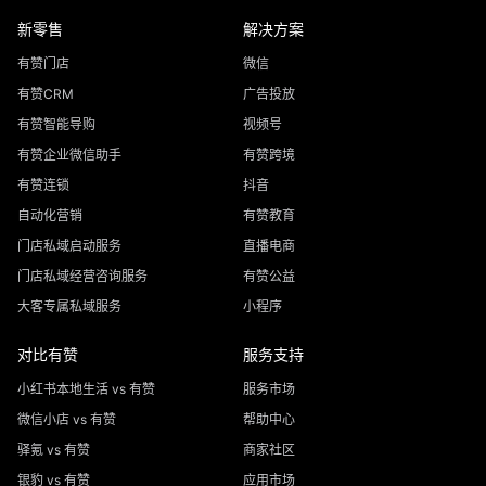
新零售
解决方案
有赞门店
微信
有赞CRM
广告投放
有赞智能导购
视频号
有赞企业微信助手
有赞跨境
有赞连锁
抖音
自动化营销
有赞教育
门店私域启动服务
直播电商
门店私域经营咨询服务
有赞公益
大客专属私域服务
小程序
对比有赞
服务支持
小红书本地生活 vs 有赞
服务市场
微信小店 vs 有赞
帮助中心
驿氪 vs 有赞
商家社区
银豹 vs 有赞
应用市场