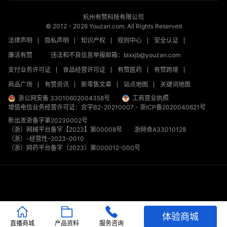
杭州有赞科技有限公司
© 2012 -
2026
Youzan.com. All Rights Reserved
法律声明
隐私声明
知识产权
规则中心
安全认证
廉洁有赞
违法和不良信息举报邮箱：blxxjb@youzan.com
支付业务许可证
食品经营许可证
有赞医药
有赞跨境
商品广场
有赞资讯
新零售文章
站点地图
关键词地图
浙公网安备 33010602004358号
工商营业执照
增值电信业务经营许可证：合字B2-20210007
-
浙ICP备2020040621号
新出发浙备字第20230002号
（浙）网械平台备字【2023】第00008号
浙网食A33010128
（浙）-经营性-2023-0010
（浙）网药平台备字〔2023〕第000012-000号
体验商城
直播商城
产品资料
服务咨询