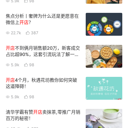
5.9k
98
增长俱乐部
焦点分析丨奢牌为什么还是更愿意在
微信上
开店
？
增长俱乐部
有赞商盟
22.7k
387
商家社区
社群交流
开店
不到俩月销售额20万，新客成交
合作共进
占比超90%，这套引流玩法了解一
下！
5.9k
98
入驻有赞
认证代理商
认证服务商
设计服务商
开店
4个月，秋遇花坊教你如何突破
这道障碍！
有赞云
数据通服务
5.9k
98
清华学霸有赞
开店
卖抹茶,零推广月销
百万的秘密！