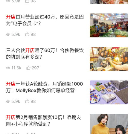
5.9k
98
新零售私享会
门店经营增长公开课
开店
首月营业额过40万，原因竟是因
AllValue
战略合作
为“电子会员卡”？
5.9k
98
增长产品指南
智库
产品场景库
三人合伙
开店
赔了60万！合伙做餐饮
的坑到底有多深？
产品更新动态
帮助中心
11.6k
297
行业洞察
开店
一年获A轮融资，月销额超1000
万！MollyBox教你如何爆单经营！
品牌消费观
行业报告
5.9k
98
新零售资讯
开店
第2月销售额暴涨10倍！靠朋友
培训课程
圈+小程序就能做到？
私域课程
新零售内参