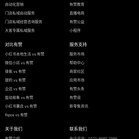
自动化营销
有赞教育
门店私域启动服务
直播电商
门店私域经营咨询服务
有赞公益
大客专属私域服务
小程序
对比有赞
服务支持
小红书本地生活 vs 有赞
服务市场
微信小店 vs 有赞
帮助中心
驿氪 vs 有赞
商家社区
银豹 vs 有赞
应用市场
企迈 vs 有赞
有赞头条
盈动易象 vs 有赞
有赞说
小红书薯店 vs 有赞
新零售资讯
flipos vs 有赞
关于我们
联系我们
有赞介绍
电话咨询：0571-8685 7988