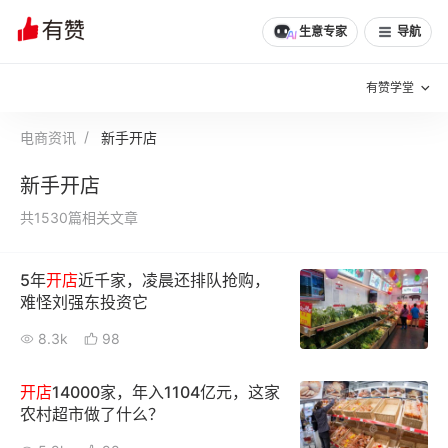
生意专家
导航
有赞学堂
电商资讯
新手开店
有赞说增长
新手开店
私域日历
增长方法
共1530篇相关文章
有赞说案例拆解
有赞专家说
5年
开店
近千家，凌晨还排队抢购，
有赞成功案例
新零售最佳实践
难怪刘强东投资它
面对面聊增长
8.3k
98
有赞春季发布会
实干家直播间
开店
14000家，年入1104亿元，这家
农村超市做了什么？
新零售大会
新零售茶会