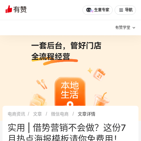
文章
问诊
群聊
学堂
推荐
分享
生意专家
导航
有赞学堂
有赞说增长
私域日历
增长方法
有赞说案例拆解
有赞专家说
有赞成功案例
新零售最佳实践
面对面聊增长
电商资讯
文章
微信电商
文章详情
有赞春季发布会
实干家直播间
实用 | 借势营销不会做？这份7
新零售大会
新零售茶会
月热点海报模板请你免费用！