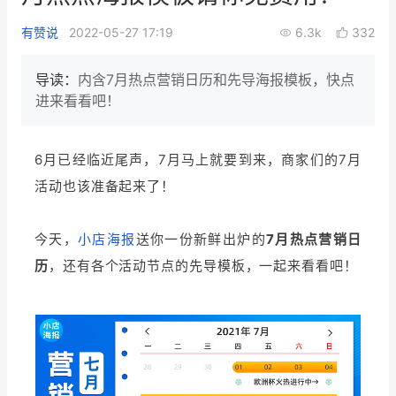
新零售私享会
门店经营增长公开课
有赞说
2022-05-27 17:19
6.3k
332
AllValue
战略合作
导读：
内含7月热点营销日历和先导海报模板，快点
进来看看吧！
增长产品指南
智库
产品场景库
6月已经临近尾声，7月马上就要到来，商家们的7月
产品更新动态
帮助中心
活动也该准备起来了！
行业洞察
今天，
小店海报
送你一份新鲜出炉的
7月热点营销日
历
，还有各个活动节点的先导模板，一起来看看吧！
品牌消费观
行业报告
新零售资讯
培训课程
私域课程
新零售内参