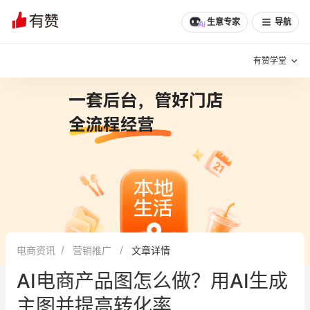
文章
问诊
群聊
学堂
推荐
分享
生意专家
导航
有赞学堂
有赞说增长
私域日历
增长方法
有赞说案例拆解
有赞专家说
有赞成功案例
新零售最佳实践
面对面聊增长
电商资讯
营销推广
文章详情
有赞春季发布会
实干家直播间
AI电商产品图怎么做？用AI生成
新零售大会
新零售茶会
主图并提高转化率