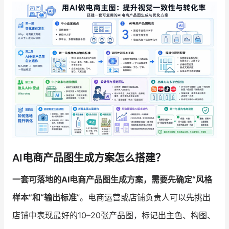
增长俱乐部
增长俱乐部
有赞商盟
商家社区
社群交流
合作共进
入驻有赞
认证代理商
认证服务商
设计服务商
AI电商产品图生成方案怎么搭建？
有赞云
数据通服务
一套可落地的AI电商产品图生成方案，需要先确定“风格
样本”和“输出标准
”。电商运营或店铺负责人可以先挑出
店铺中表现最好的10–20张产品图，标记出主色、构图、