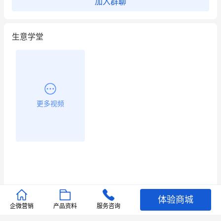
加入群聊
用有赞就能在微信、小红书同时经营了
生意学堂
餐饮也得靠私域和服务提高竞争力
昨晚的直播课程太好啦❤️
更多视频
体验商城
推荐文章
企微营销
产品资料
服务咨询