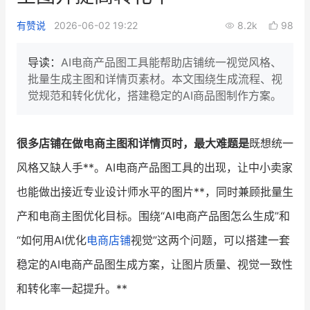
新零售私享会
门店经营增长公开课
有赞说
2026-06-02 19:22
8.2k
98
AllValue
战略合作
导读：
AI电商产品图工具能帮助店铺统一视觉风格、
批量生成主图和详情页素材。本文围绕生成流程、视
增长产品指南
觉规范和转化优化，搭建稳定的AI商品图制作方案。
智库
产品场景库
产品更新动态
帮助中心
很多店铺在做电商主图和详情页时，最大难题是
既想统一
风格又缺人手**。AI电商产品图工具的出现，让中小卖家
行业洞察
也能做出接近专业设计师水平的图片**，同时兼顾批量生
品牌消费观
行业报告
产和电商主图优化目标。围绕“AI电商产品图怎么生成”和
新零售资讯
“如何用AI优化
电商店铺
视觉”这两个问题，可以搭建一套
稳定的AI电商产品图生成方案，让图片质量、视觉一致性
培训课程
和转化率一起提升。**
私域课程
新零售内参